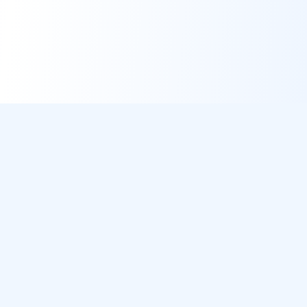
DirectMétéo
Météo simple, rapide et intelligente.
Données sécurisées et privées
Cap sur la plage ? Plage du Jour
Météo