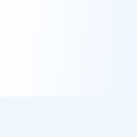
DirectMétéo