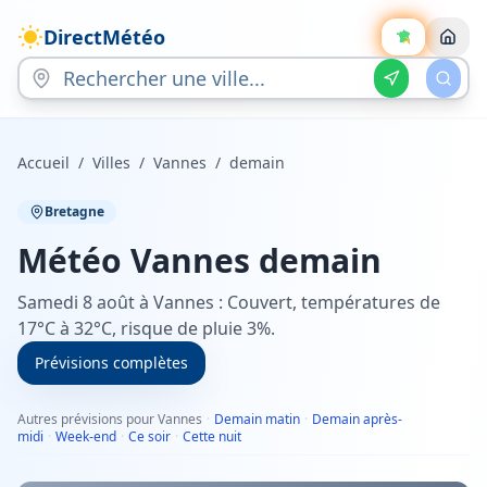
DirectMétéo
Accueil
/
Villes
/
Vannes
/
demain
Bretagne
Météo
Vannes
demain
Samedi 8 août à Vannes : Couvert, températures de
17°C à 32°C, risque de pluie 3%.
Prévisions complètes
Autres prévisions pour Vannes
·
Demain matin
·
Demain après-
midi
·
Week-end
·
Ce soir
·
Cette nuit