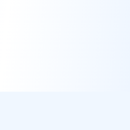
DirectMétéo