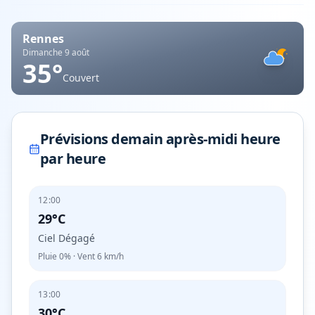
Rennes
Dimanche 9 août
35
°
Couvert
Prévisions demain après-midi heure
par heure
12:00
29°C
Ciel Dégagé
Pluie
0%
· Vent
6
km/h
13:00
30°C