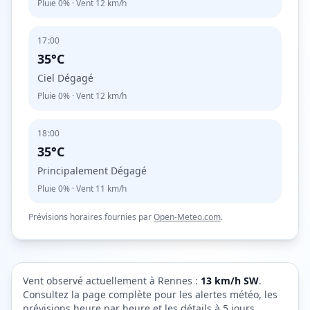
Pluie
0%
· Vent
12
km/h
17:00
35°C
Ciel Dégagé
Pluie
0%
· Vent
12
km/h
18:00
35°C
Principalement Dégagé
Pluie
0%
· Vent
11
km/h
Prévisions horaires fournies par
Open-Meteo.com
.
Vent observé actuellement à
Rennes
:
13
km/h
SW
.
Consultez la page complète pour les alertes météo, les
prévisions heure par heure et les détails à 5 jours.