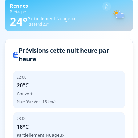
Rennes
Bretagne
24
°
Partiellement Nuageux
Ressenti
23
°
Prévisions cette nuit heure par
heure
22:00
20°C
Couvert
Pluie
0%
· Vent
15
km/h
23:00
18°C
Partiellement Nuageux