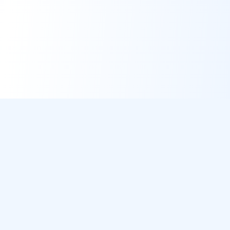
DirectMétéo
Météo simple, rapide et intelligente.
Données sécurisées et privées
Cap sur la plage ? Plage du Jour