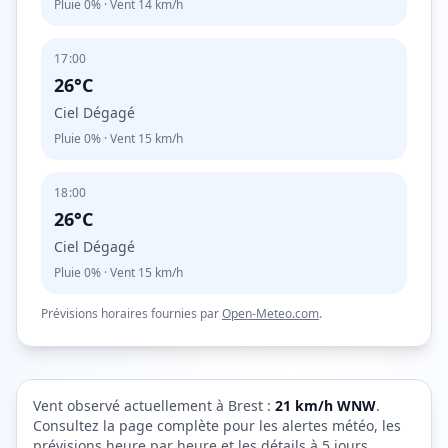
Pluie
0%
· Vent
14
km/h
17:00
26°C
Ciel Dégagé
Pluie
0%
· Vent
15
km/h
18:00
26°C
Ciel Dégagé
Pluie
0%
· Vent
15
km/h
Prévisions horaires fournies par
Open-Meteo.com
.
Vent observé actuellement à
Brest
:
21
km/h
WNW
.
Consultez la page complète pour les alertes météo, les
prévisions heure par heure et les détails à 5 jours.