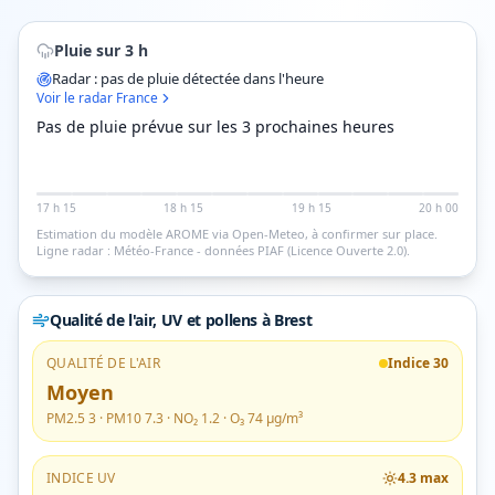
Pluie sur 3 h
Radar : pas de pluie détectée dans l'heure
Voir le radar France
Pas de pluie prévue sur les 3 prochaines heures
17 h 15
18 h 15
19 h 15
20 h 00
Estimation du modèle AROME via Open-Meteo, à confirmer sur place.
Ligne radar : Météo-France - données PIAF (Licence Ouverte 2.0).
Qualité de l'air, UV et pollens
à Brest
QUALITÉ DE L'AIR
Indice
30
Moyen
PM2.5
3
· PM10
7.3
· NO₂
1.2
· O₃
74
µg/m³
INDICE UV
4.3
max