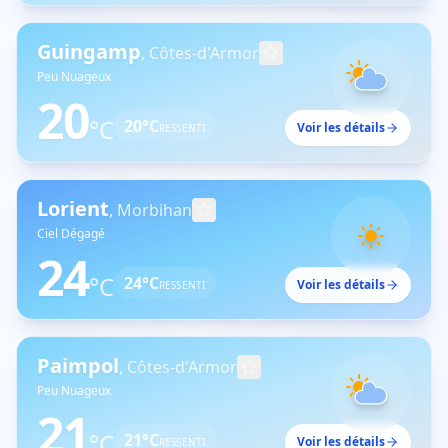
Guingamp
,
Côtes-d'Armor
Peu Nuageux
20
°C
20
°C
Voir les détails
RESSENTI
Lorient
,
Morbihan
Ciel Dégagé
24
°C
24
°C
Voir les détails
RESSENTI
Paimpol
,
Côtes-d'Armor
Peu Nuageux
21
°C
21
°C
Voir les détails
RESSENTI