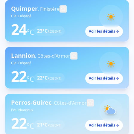
Quimper
,
Finistère
Ciel Dégagé
24
°C
23
°C
Voir les détails
RESSENTI
Lannion
,
Côtes-d'Armor
Ciel Dégagé
22
°C
22
°C
Voir les détails
RESSENTI
Perros-Guirec
,
Côtes-d'Armor
Peu Nuageux
22
°C
21
°C
Voir les détails
RESSENTI