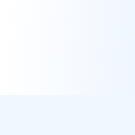
DirectMétéo