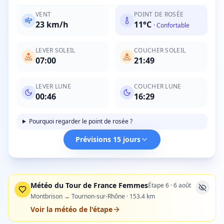
VENT
POINT DE ROSÉE
23
km/h
11
°C
·
Confortable
LEVER SOLEIL
COUCHER SOLEIL
07:00
21:49
LEVER LUNE
COUCHER LUNE
00:46
16:29
Pourquoi regarder le point de rosée ?
Prévisions 15 jours
Météo du Tour de France Femmes
Étape
6
·
6 août
Montbrison → Tournon-sur-Rhône
·
153.4
km
Voir la météo de l'étape