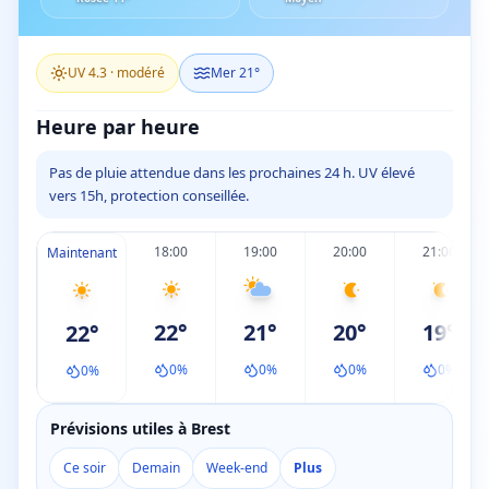
UV
4.3
·
modéré
Mer
21
°
Heure par heure
Pas de pluie attendue dans les prochaines 24 h. UV élevé
vers 15h, protection conseillée.
18:00
19:00
20:00
21:00
Maintenant
22
°
21
°
20
°
19
°
22
°
0
%
0
%
0
%
0
%
0
%
Prévisions utiles à Brest
Ce soir
Demain
Week-end
Plus