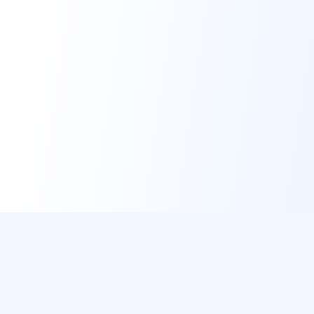
DirectMétéo