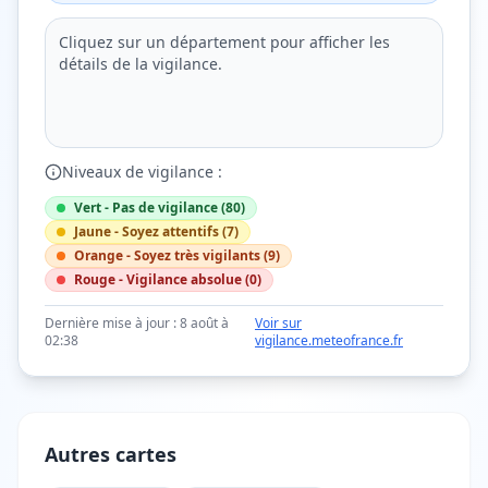
Cliquez sur un département pour afficher les
détails de la vigilance.
Niveaux de vigilance :
Vert - Pas de vigilance (
80
)
Jaune - Soyez attentifs (
7
)
Orange - Soyez très vigilants (
9
)
Rouge - Vigilance absolue (
0
)
Dernière mise à jour :
8 août à
Voir sur
02:38
vigilance.meteofrance.fr
Autres cartes