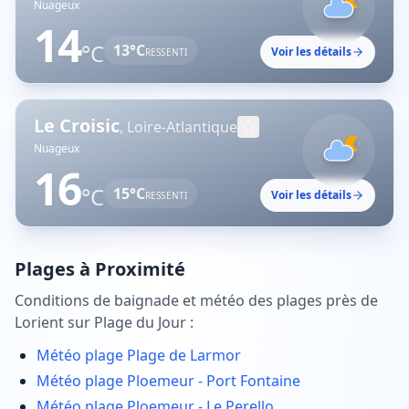
Nuageux
14
°C
13
°C
Voir les détails
RESSENTI
Le Croisic
,
Loire-Atlantique
Nuageux
16
°C
15
°C
Voir les détails
RESSENTI
Plages à Proximité
Conditions de baignade et météo des plages près de
Lorient
sur Plage du Jour :
Météo plage
Plage de Larmor
Météo plage
Ploemeur - Port Fontaine
Météo plage
Ploemeur - Le Perello