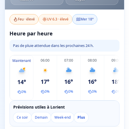
Feu ·
élevé
UV
6.3
·
élevé
Mer
18
°
Heure par heure
Pas de pluie attendue dans les prochaines 24 h.
06:00
07:00
08:00
09:00
Maintenant
17
°
16
°
16
°
18
°
14
°
0
%
0
%
0
%
0
%
0
%
Prévisions utiles à Lorient
Ce soir
Demain
Week-end
Plus