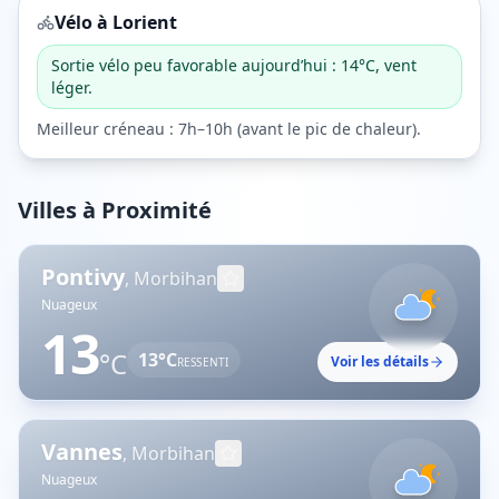
Vélo à
Lorient
Sortie vélo peu favorable aujourd’hui : 14°C, vent
léger.
Meilleur créneau :
7h–10h
(
avant le pic de chaleur
).
Villes à Proximité
Pontivy
,
Morbihan
Nuageux
13
°C
13
°C
Voir les détails
RESSENTI
Vannes
,
Morbihan
Nuageux