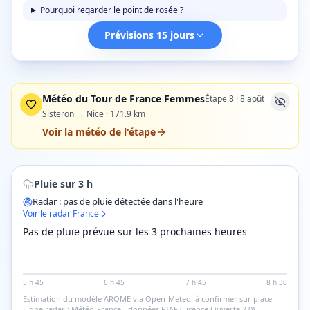
Pourquoi regarder le point de rosée ?
Prévisions 15 jours
Météo du Tour de France Femmes
Étape
8
·
8 août
Sisteron → Nice
·
171.9
km
Voir la météo de l'étape
Pluie sur 3 h
Radar : pas de pluie détectée dans l'heure
Voir le radar France
Pas de pluie prévue sur les 3 prochaines heures
5 h 45
6 h 45
7 h 45
8 h 30
Estimation du modèle AROME via Open-Meteo, à confirmer sur place.
Ligne radar : Météo-France - données PIAF (Licence Ouverte 2.0).