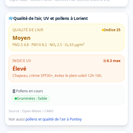
Qualité de l'air, UV et pollens
à Lorient
QUALITÉ DE L'AIR
Indice
25
Moyen
PM2.5
4.8
· PM10
8.2
· NO₂
2.5
· O₃
63
µg/m³
INDICE UV
6.3
max
Élevé
Chapeau, crème SPF30+, évitez le plein soleil 12h-16h.
Pollens en cours
Graminées
:
faible
Source :
Open-Meteo / CAMS
Voir aussi
pollens et qualité de l'air à
Pontivy