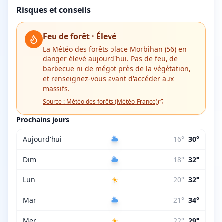
Risques et conseils
Feu de forêt ·
Élevé
La Météo des forêts place
Morbihan (56)
en
danger
élevé
aujourd'hui.
Pas de feu, de
barbecue ni de mégot près de la végétation,
et renseignez-vous avant d'accéder aux
massifs.
Source :
Météo des forêts (Météo-France)
Prochains jours
Aujourd'hui
16
°
30
°
Dim
18
°
32
°
Lun
20
°
32
°
Mar
21
°
34
°
Mer
22
°
29
°