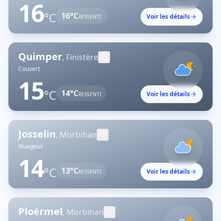
16
°C
16
°C
Voir les détails
RESSENTI
Quimper
,
Finistère
Couvert
15
°C
14
°C
Voir les détails
RESSENTI
Josselin
,
Morbihan
Nuageux
14
°C
13
°C
Voir les détails
RESSENTI
Ploërmel
,
Morbihan