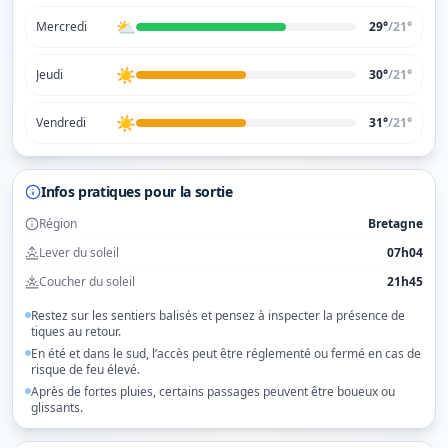
⛅
Mercredi
29°
/
21
°
☀️
Jeudi
30°
/
21
°
☀️
Vendredi
31°
/
21
°
Infos pratiques pour la sortie
Région
Bretagne
Lever du soleil
07h04
Coucher du soleil
21h45
Restez sur les sentiers balisés et pensez à inspecter la présence de
tiques au retour.
En été et dans le sud, l’accès peut être réglementé ou fermé en cas de
risque de feu élevé.
Après de fortes pluies, certains passages peuvent être boueux ou
glissants.