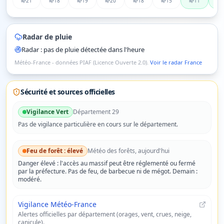
21
18
19
20
18
15
11
Radar de pluie
Radar : pas de pluie détectée dans l'heure
Météo-France - données PIAF (Licence Ouverte 2.0).
Voir le radar France
Sécurité et sources officielles
Vigilance
Vert
Département
29
Pas de vigilance particulière en cours sur le département.
Feu de forêt :
élevé
Météo des forêts, aujourd'hui
Danger
élevé
: l'accès au massif peut être réglementé ou fermé
par la préfecture. Pas de feu, de barbecue ni de mégot.
Demain :
modéré.
Vigilance Météo-France
Alertes officielles par département (orages, vent, crues, neige,
canicule).