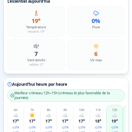
L’essentiel aujourd’hui
19°
0%
Température
Pluie
ressenti 19°
7
6
Vent (km/h)
UV max
rafales 27
Aujourd’hui heure par heure
Meilleur créneau
12h–15h
(
créneau le plus favorable de la
journée
)
6
h
7
h
8
h
9
h
10
h
11
h
12
h
13
☁️
☀️
☁️
☁️
☁️
☁️
☁️
☁
17°
17°
17°
17°
17°
18°
19°
2
0
%
0
%
0
%
0
%
0
%
0
%
0
%