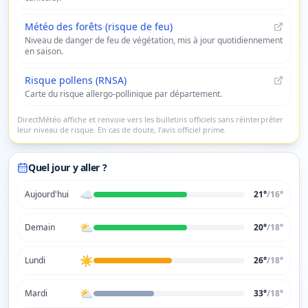
Météo des forêts (risque de feu)
Niveau de danger de feu de végétation, mis à jour quotidiennement
en saison.
Risque pollens (RNSA)
Carte du risque allergo-pollinique par département.
DirectMétéo affiche et renvoie vers les bulletins officiels sans réinterpréter
leur niveau de risque. En cas de doute, l’avis officiel prime.
Quel jour y aller ?
☁️
Aujourd'hui
21°
/
16
°
⛅
Demain
20°
/
18
°
☀️
Lundi
26°
/
18
°
⛅
Mardi
33°
/
18
°