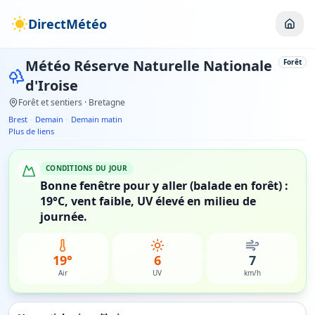
DirectMétéo
Météo
Réserve Naturelle Nationale
Forêt
d'Iroise
Forêt et sentiers
· Bretagne
Brest
·
Demain
·
Demain matin
Plus de liens
CONDITIONS DU JOUR
Bonne fenêtre pour y aller (balade en forêt) :
19°C, vent faible, UV élevé en milieu de
journée.
19°
6
7
Air
UV
km/h