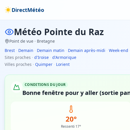
DirectMétéo
Météo
Pointe du Raz
Point de vue
· Bretagne
Brest
·
Demain
·
Demain matin
·
Demain après-midi
·
Week-end
Sites proches
·
d'Iroise
·
d'Armorique
Villes proches
·
Quimper
·
Lorient
CONDITIONS DU JOUR
Bonne fenêtre pour y aller (sortie pa
20°
Ressenti 17°