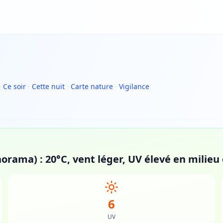
·
Ce soir
·
Cette nuit
·
Carte nature
·
Vigilance
norama) : 20°C, vent léger, UV élevé en milieu
6
UV