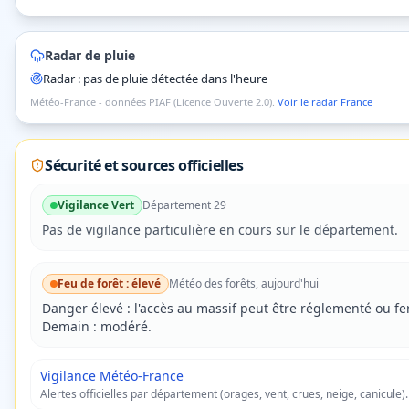
Radar de pluie
Radar : pas de pluie détectée dans l'heure
Météo-France - données PIAF (Licence Ouverte 2.0).
Voir le radar France
Sécurité et sources officielles
Vigilance
Vert
Département
29
Pas de vigilance particulière en cours sur le département.
Feu de forêt :
élevé
Météo des forêts, aujourd'hui
Danger
élevé
: l'accès au massif peut être réglementé ou f
Demain : modéré.
Vigilance Météo-France
Alertes officielles par département (orages, vent, crues, neige, canicule).