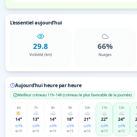
L’essentiel aujourd’hui
29.8
66%
Visibilité (km)
Nuages
Aujourd’hui heure par heure
Meilleur créneau
11h–14h
(
créneau le plus favorable de la journée
)
6
h
7
h
8
h
9
h
10
h
11
h
12
h
🌤️
☁️
☁️
☁️
☁️
☁️
☁️
14°
13°
14°
18°
21°
22°
24°
0
%
0
%
0
%
0
%
0
%
0
%
0
%
10
10
10
15
16
13
12