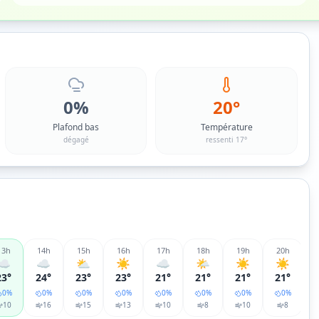
0%
20°
Plafond bas
Température
dégagé
ressenti 17°
13
h
14
h
15
h
16
h
17
h
18
h
19
h
20
h
☁️
☁️
⛅
☀️
☁️
🌤️
☀️
☀️
23°
24°
23°
23°
21°
21°
21°
21°
0
%
0
%
0
%
0
%
0
%
0
%
0
%
0
%
10
16
15
13
10
8
10
8