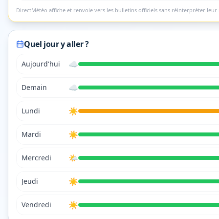
DirectMétéo affiche et renvoie vers les bulletins officiels sans réinterpréter leur 
Quel jour y aller ?
☁️
Aujourd'hui
☁️
Demain
☀️
Lundi
☀️
Mardi
🌤️
Mercredi
☀️
Jeudi
☀️
Vendredi