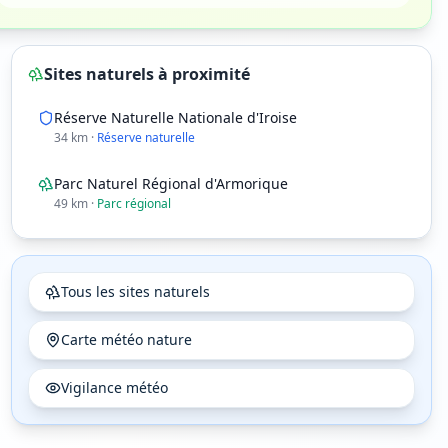
Sites naturels à proximité
Réserve Naturelle Nationale d'Iroise
34
km
·
Réserve naturelle
Parc Naturel Régional d'Armorique
49
km
·
Parc régional
Tous les sites naturels
Carte météo nature
21
h
22
h
☀️
☀️
Vigilance météo
20°
18°
0
%
0
%
5
4