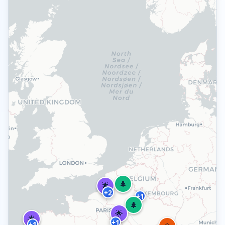
🌲
🌟
+2
+1
🌲
🌟
🌟
+1
+1
+1