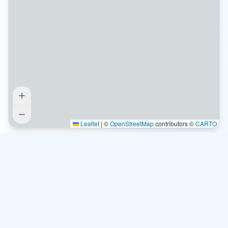
Leaflet
|
©
OpenStreetMap
contributors ©
CARTO
Comment lire la carte nature
Types de lieux
🏞️
Parcs Nationaux - Espaces protégés d'exception
🌲
Parcs Régionaux - Territoires naturels préservés