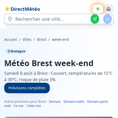
DirectMétéo
Accueil
/
Villes
/
Brest
/
week-end
Bretagne
Météo
Brest
week-end
Samedi 8 août à Brest : Couvert, températures de 15°C
à 30°C, risque de pluie 3%.
Prévisions complètes
Autres prévisions pour Brest
·
Demain
·
Demain matin
·
Demain après-
midi
·
Ce soir
·
Cette nuit