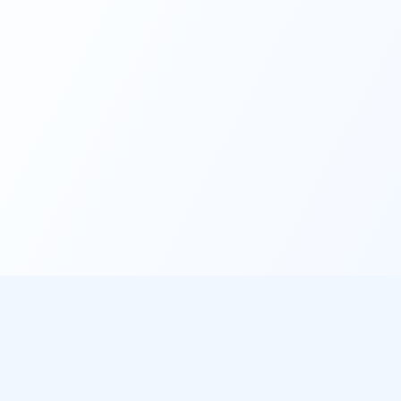
éo
À propos