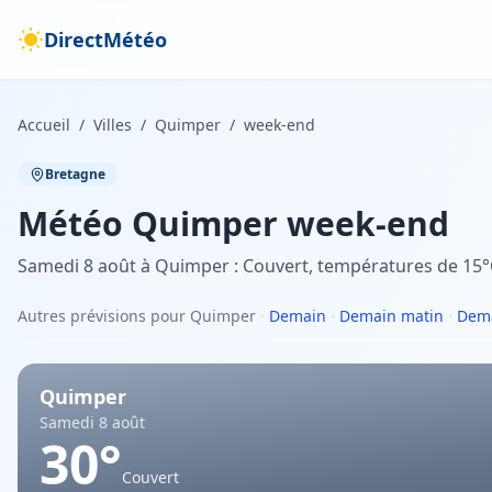
DirectMétéo
Accueil
/
Villes
/
Quimper
/
week-end
Bretagne
Météo
Quimper
week-end
Samedi 8 août à Quimper : Couvert, températures de 15°
Autres prévisions pour Quimper
·
Demain
·
Demain matin
·
Dema
Quimper
Samedi 8 août
30
°
Couvert