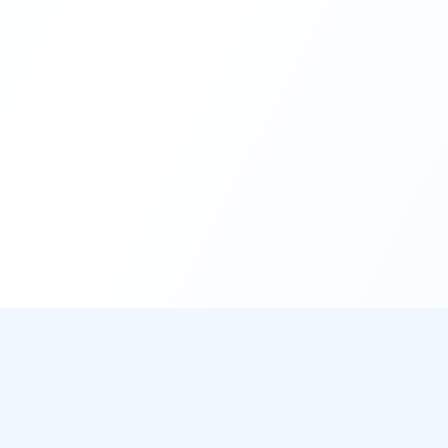
DirectMétéo
Mét