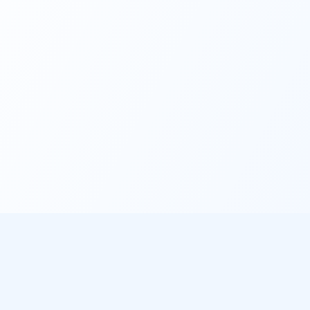
éo
À propos