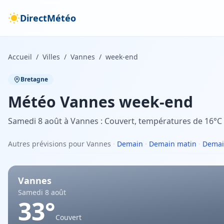
DirectMétéo
Accueil
/
Villes
/
Vannes
/
week-end
Bretagne
Météo
Vannes
week-end
Samedi 8 août à Vannes : Couvert, températures de 16°C à
Autres prévisions pour Vannes
·
Demain
·
Demain matin
·
Demai
Vannes
Samedi 8 août
33
°
Couvert