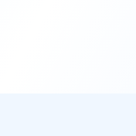
DirectMétéo
Mét