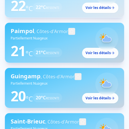
22
°C
22
°C
Voir les détails
RESSENTI
Paimpol
,
Côtes-d'Armor
Partiellement Nuageux
21
°C
21
°C
Voir les détails
RESSENTI
Guingamp
,
Côtes-d'Armor
Partiellement Nuageux
20
°C
20
°C
Voir les détails
RESSENTI
Saint-Brieuc
,
Côtes-d'Armor
Partiellement Nuageux