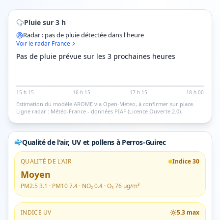
Pluie sur 3 h
Radar : pas de pluie détectée dans l'heure
Voir le radar France
Pas de pluie prévue sur les 3 prochaines heures
15 h 15
16 h 15
17 h 15
18 h 00
Estimation du modèle AROME via Open-Meteo, à confirmer sur place.
Ligne radar : Météo-France - données PIAF (Licence Ouverte 2.0).
Qualité de l'air, UV et pollens
à Perros-Guirec
QUALITÉ DE L'AIR
Indice
30
Moyen
PM2.5
3.1
· PM10
7.4
· NO₂
0.4
· O₃
76
µg/m³
INDICE UV
5.3
max