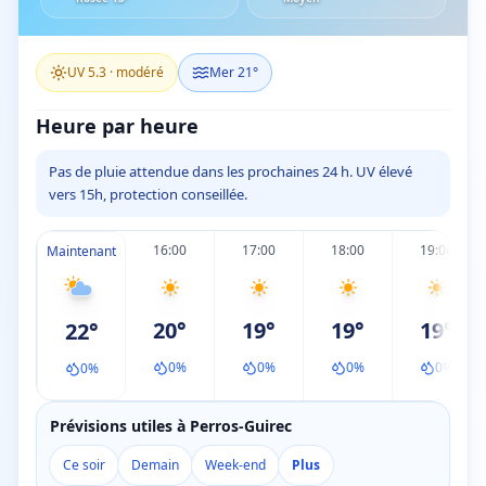
UV
5.3
·
modéré
Mer
21
°
Heure par heure
Pas de pluie attendue dans les prochaines 24 h. UV élevé
vers 15h, protection conseillée.
16:00
17:00
18:00
19:00
Maintenant
20
°
19
°
19
°
19
°
22
°
0
%
0
%
0
%
0
%
0
%
Prévisions utiles à Perros-Guirec
Ce soir
Demain
Week-end
Plus