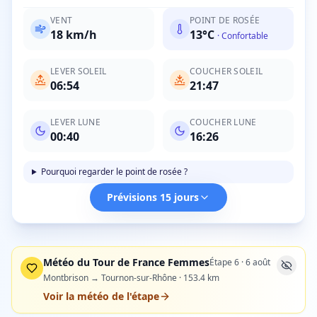
VENT
POINT DE ROSÉE
18
km/h
13
°C
·
Confortable
LEVER SOLEIL
COUCHER SOLEIL
06:54
21:47
LEVER LUNE
COUCHER LUNE
00:40
16:26
Pourquoi regarder le point de rosée ?
Prévisions 15 jours
Météo du Tour de France Femmes
Étape
6
·
6 août
Montbrison → Tournon-sur-Rhône
·
153.4
km
Voir la météo de l'étape