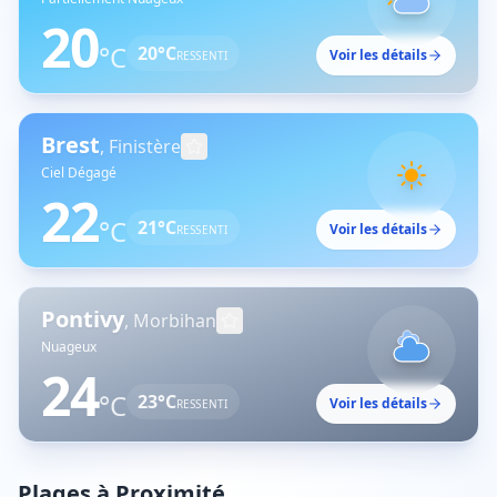
20
°C
20
°C
Voir les détails
RESSENTI
Brest
,
Finistère
Ciel Dégagé
22
°C
21
°C
Voir les détails
RESSENTI
Pontivy
,
Morbihan
Nuageux
24
°C
23
°C
Voir les détails
RESSENTI
Plages à Proximité