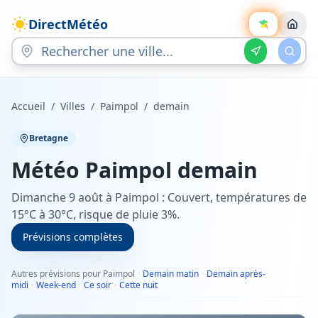
DirectMétéo
Accueil
/
Villes
/
Paimpol
/
demain
Bretagne
Météo
Paimpol
demain
Dimanche 9 août à Paimpol : Couvert, températures de
15°C à 30°C, risque de pluie 3%.
Prévisions complètes
Autres prévisions pour Paimpol
·
Demain matin
·
Demain après-
midi
·
Week-end
·
Ce soir
·
Cette nuit