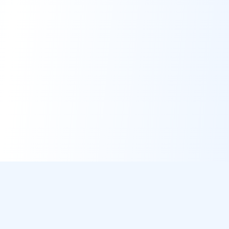
DirectMétéo