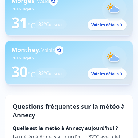
Morges
,
Vaud
Peu Nuageux
31
°C
32
°C
Voir les détails
RESSENTI
Monthey
,
Valais
Peu Nuageux
30
°C
32
°C
Voir les détails
RESSENTI
Questions fréquentes sur la météo à
Annecy
Quelle est la météo à Annecy aujourd'hui ?
La météo à Annecy aujourd'hui : 32°C avec ciel