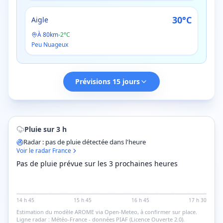
30
°C
Aigle
À
80
km
-
2
°C
Peu Nuageux
Prévisions 15 jours
Pluie sur 3 h
Radar : pas de pluie détectée dans l'heure
Voir le radar France
Pas de pluie prévue sur les 3 prochaines heures
14 h 45
15 h 45
16 h 45
17 h 30
Estimation du modèle AROME via Open-Meteo, à confirmer sur place.
Ligne radar : Météo-France - données PIAF (Licence Ouverte 2.0).