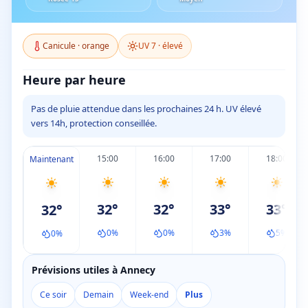
Canicule
·
orange
UV
7
·
élevé
Heure par heure
Pas de pluie attendue dans les prochaines 24 h. UV élevé
vers 14h, protection conseillée.
15:00
16:00
17:00
18:00
Maintenant
32
°
32
°
33
°
33
°
32
°
0
%
0
%
3
%
5
%
0
%
Prévisions utiles à Annecy
Ce soir
Demain
Week-end
Plus