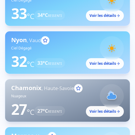
Ciel Dégagé
33
°C
34
°C
Voir les détails
RESSENTI
Nyon
,
Vaud
Ciel Dégagé
32
°C
33
°C
Voir les détails
RESSENTI
Chamonix
,
Haute-Savoie
Nuageux
27
°C
27
°C
Voir les détails
RESSENTI