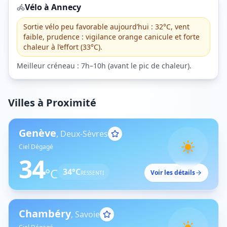
Vélo à
Annecy
Sortie vélo peu favorable aujourd’hui : 32°C, vent
faible, prudence : vigilance orange canicule et forte
chaleur à l’effort (33°C).
Meilleur créneau :
7h–10h
(
avant le pic de chaleur
).
Villes à Proximité
Genève
,
Deux-Sèvres
Ciel Dégagé
34
°C
34
°C
Voir les détails
RESSENTI
Chambéry
,
Savoie