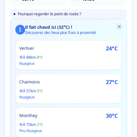
Pourquoi regarder le point de rosée ?
Il fait chaud ici (
32
°C) !
Découvrez des lieux plus frais à proximité
24
°C
Verbier
À
88
km
-
8
°C
Nuageux
27
°C
Chamonix
À
57
km
-
5
°C
Nuageux
30
°C
Monthey
À
75
km
-
2
°C
Peu Nuageux