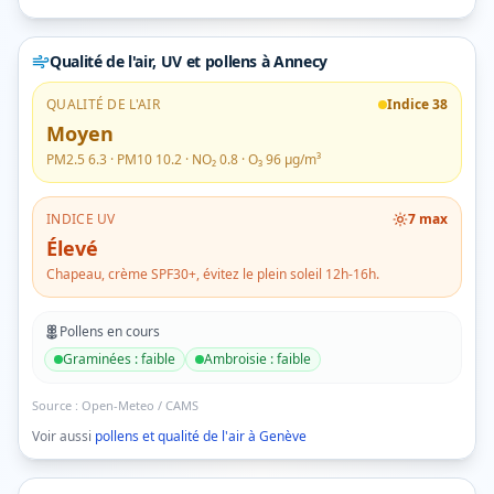
Qualité de l'air, UV et pollens
à Annecy
QUALITÉ DE L'AIR
Indice
38
Moyen
PM2.5
6.3
· PM10
10.2
· NO₂
0.8
· O₃
96
µg/m³
INDICE UV
7
max
Élevé
Chapeau, crème SPF30+, évitez le plein soleil 12h-16h.
Pollens en cours
Graminées
:
faible
Ambroisie
:
faible
Source :
Open-Meteo / CAMS
Voir aussi
pollens et qualité de l'air à
Genève