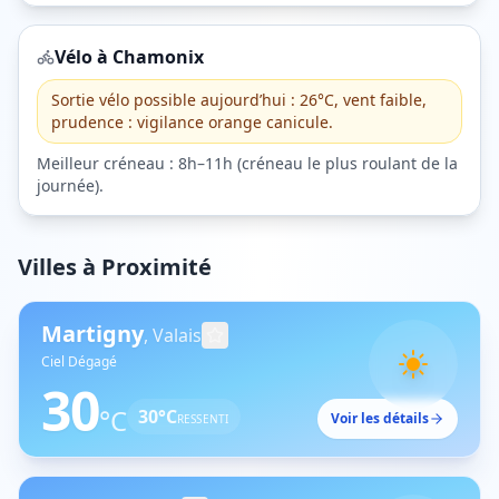
Vélo à
Chamonix
Sortie vélo possible aujourd’hui : 26°C, vent faible,
prudence : vigilance orange canicule.
Meilleur créneau :
8h–11h
(
créneau le plus roulant de la
journée
).
Villes à Proximité
Martigny
,
Valais
Ciel Dégagé
30
°C
30
°C
Voir les détails
RESSENTI