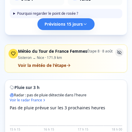
Pourquoi regarder le point de rosée ?
Prévisions 15 jours
Météo du Tour de France Femmes
Étape
8
·
8 août
Sisteron → Nice
·
171.9
km
Voir la météo de l'étape
Pluie sur 3 h
Radar : pas de pluie détectée dans l'heure
Voir le radar France
Pas de pluie prévue sur les 3 prochaines heures
15 h 15
16 h 15
17 h 15
18 h 00