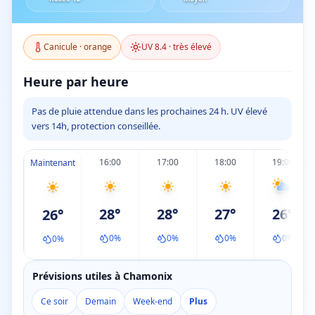
Canicule
·
orange
UV
8.4
·
très élevé
Heure par heure
Pas de pluie attendue dans les prochaines 24 h. UV élevé
vers 14h, protection conseillée.
16:00
17:00
18:00
19:00
Maintenant
28
°
28
°
27
°
26
°
26
°
0
%
0
%
0
%
0
%
0
%
Prévisions utiles à Chamonix
Ce soir
Demain
Week-end
Plus