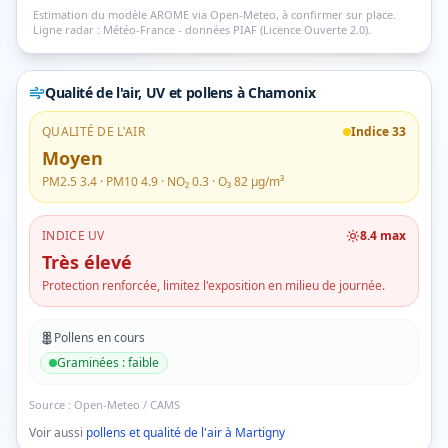
Estimation du modèle AROME via Open-Meteo, à confirmer sur place.
Ligne radar : Météo-France - données PIAF (Licence Ouverte 2.0).
Qualité de l'air, UV et pollens
à Chamonix
QUALITÉ DE L'AIR
Indice
33
Moyen
PM2.5
3.4
· PM10
4.9
· NO₂
0.3
· O₃
82
µg/m³
INDICE UV
8.4
max
Très élevé
Protection renforcée, limitez l'exposition en milieu de journée.
Pollens en cours
Graminées
:
faible
Source :
Open-Meteo / CAMS
Voir aussi
pollens et qualité de l'air à
Martigny