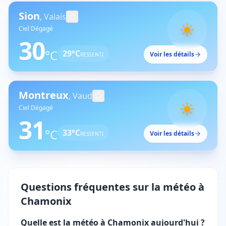
Sion
,
Valais
Ciel Dégagé
30
°C
29
°C
Voir les détails
RESSENTI
Montreux
,
Vaud
Ciel Dégagé
31
°C
33
°C
Voir les détails
RESSENTI
Questions fréquentes sur la météo à
Chamonix
Quelle est la météo à Chamonix aujourd'hui ?