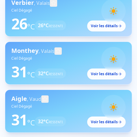
Verbier
,
Valais
Ciel Dégagé
26
°C
26
°C
Voir les détails
RESSENTI
Monthey
,
Valais
Ciel Dégagé
31
°C
32
°C
Voir les détails
RESSENTI
Aigle
,
Vaud
Ciel Dégagé
31
°C
32
°C
Voir les détails
RESSENTI