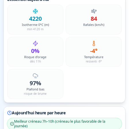
4220
84
Isotherme 0°C (m)
Rafales (km/h)
min 4120 m
0%
-4°
Risque d’orage
Température
dès 11h
ressenti -9°
97%
Plafond bas
risque de brume
Aujourd’hui heure par heure
Meilleur créneau
7h–10h
(
créneau le plus favorable de la
journée
)