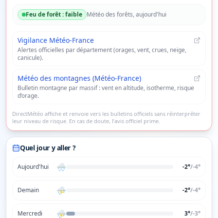
Feu de forêt :
faible
Météo des forêts, aujourd'hui
Vigilance Météo-France
Alertes officielles par département (orages, vent, crues, neige,
canicule).
Météo des montagnes (Météo-France)
Bulletin montagne par massif : vent en altitude, isotherme, risque
d’orage.
DirectMétéo affiche et renvoie vers les bulletins officiels sans réinterpréter
leur niveau de risque. En cas de doute, l’avis officiel prime.
Quel jour y aller ?
🌨️
Aujourd'hui
-2°
/
-4
°
⛈️
Demain
-2°
/
-4
°
⛈️
Mercredi
3°
/
-3
°