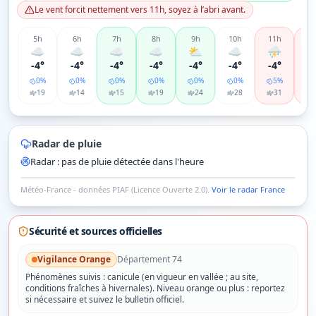
Le vent forcit nettement vers 11h, soyez à l’abri avant.
5
h
6
h
7
h
8
h
9
h
10
h
11
h
12
☁️
☁️
☁️
☁️
⛅
☁️
⛈️
⛈
-4°
-4°
-4°
-4°
-4°
-4°
-4°
-
0
%
0
%
0
%
0
%
0
%
0
%
5
%
1
19
14
15
19
24
28
31
Radar de pluie
Radar : pas de pluie détectée dans l'heure
© OpenStreetMap contributors © CARTO
Annecy
Martigny
Sierre
Zermatt
Mont Blanc
Météo-France - données PIAF (Licence Ouverte 2.0).
Voir le radar France
Radar pluie ·
Mont Blanc
dans 10 min (11 h 30) · prévision
Sécurité et sources officielles
Vigilance
Orange
Département
74
Phénomènes suivis :
canicule (en vigueur en vallée ; au site,
conditions fraîches à hivernales)
.
Niveau orange ou plus : reportez
si nécessaire et suivez le bulletin officiel.