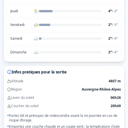
🌦️
Jeudi
4°
/
-2
°
⛈️
Vendredi
2°
/
-3
°
☁️
Samedi
2°
/
-4
°
☁️
Dimanche
2°
/
-4
°
Infos pratiques pour la sortie
Altitude
4807 m
Région
Auvergne-Rhône-Alpes
Lever du soleil
06h26
Coucher du soleil
20h49
Partez tôt et prévoyez de redescendre avant la mi-journée en cas de
risque d’orage.
Emportez une couche chaude et un coupe-vent : la température chute