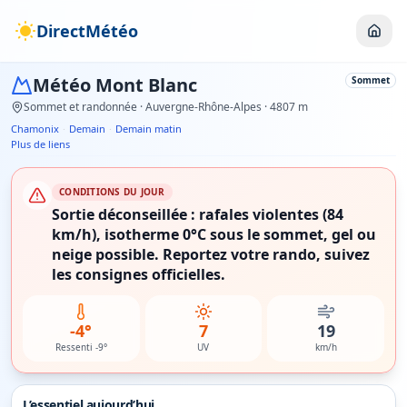
DirectMétéo
Météo
Mont Blanc
Sommet
Sommet et randonnée
· Auvergne-Rhône-Alpes
· 4807 m
Chamonix
·
Demain
·
Demain matin
Plus de liens
CONDITIONS DU JOUR
Sortie déconseillée : rafales violentes (84
km/h), isotherme 0°C sous le sommet, gel ou
neige possible. Reportez votre rando, suivez
les consignes officielles.
-4°
7
19
Ressenti -9°
UV
km/h
L’essentiel aujourd’hui