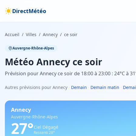
DirectMétéo
Accueil
/
Villes
/
Annecy
/
ce soir
Auvergne-Rhône-Alpes
Météo
Annecy
ce soir
Prévision pour Annecy ce soir de 18:00 à 23:00 : 24°C à 31
Autres prévisions pour Annecy
·
Demain
·
Demain matin
·
Demai
Annecy
Auvergne-Rhône-Alpes
27
°
Ciel Dégagé
Ressenti
28
°