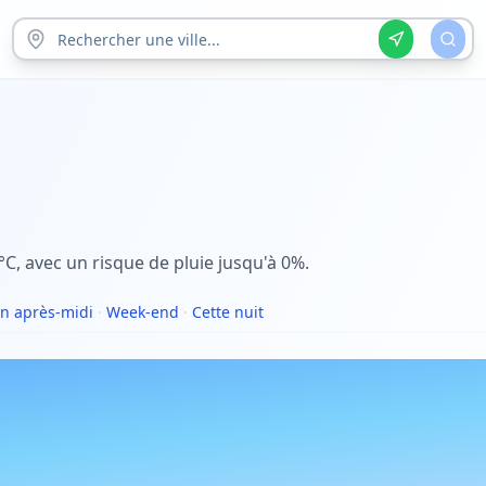
°C, avec un risque de pluie jusqu'à 0%.
n après-midi
·
Week-end
·
Cette nuit