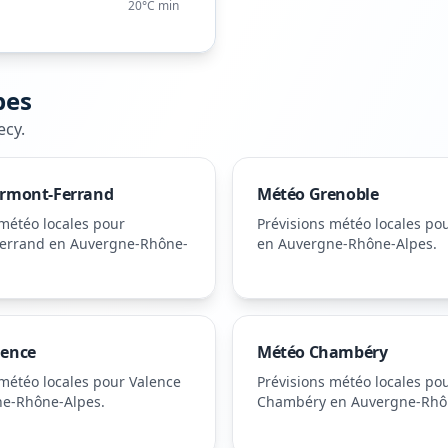
20°C
min
pes
ecy
.
ermont-Ferrand
Météo
Grenoble
 météo locales pour
Prévisions météo locales po
errand
en Auvergne-Rhône-
en Auvergne-Rhône-Alpes
.
lence
Météo
Chambéry
 météo locales pour
Valence
Prévisions météo locales po
ne-Rhône-Alpes
.
Chambéry
en Auvergne-Rhô