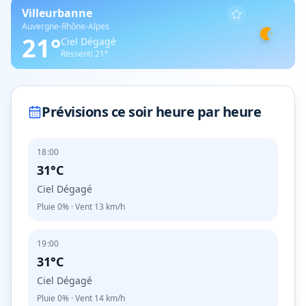
Villeurbanne
Auvergne-Rhône-Alpes
21
°
Ciel Dégagé
Ressenti
21
°
Prévisions ce soir heure par heure
18:00
31°C
Ciel Dégagé
Pluie
0%
· Vent
13
km/h
19:00
31°C
Ciel Dégagé
Pluie
0%
· Vent
14
km/h