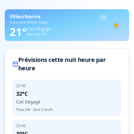
Villeurbanne
Auvergne-Rhône-Alpes
21
°
Ciel Dégagé
Ressenti
20
°
Prévisions cette nuit heure par
heure
22:00
32°C
Ciel Dégagé
Pluie
0%
· Vent
3
km/h
23:00
30°C