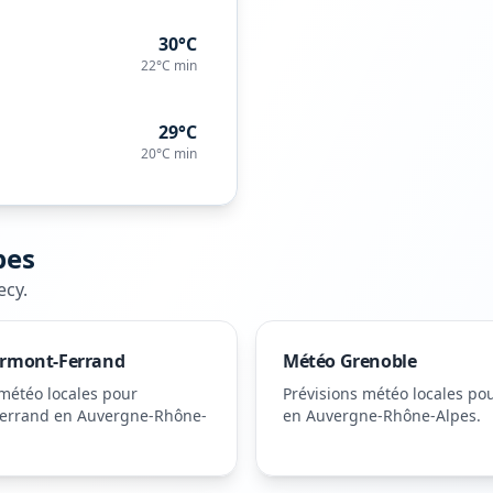
30°C
22°C
min
29°C
20°C
min
pes
ecy
.
ermont-Ferrand
Météo
Grenoble
 météo locales pour
Prévisions météo locales po
errand
en Auvergne-Rhône-
en Auvergne-Rhône-Alpes
.