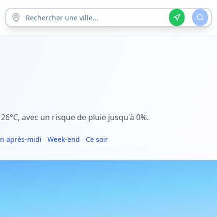
 26°C, avec un risque de pluie jusqu'à 0%.
n après-midi
·
Week-end
·
Ce soir