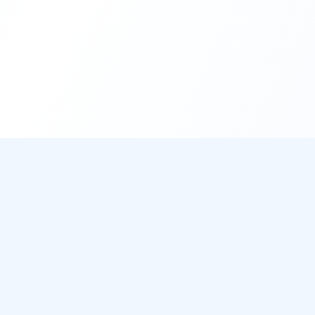
DirectMétéo
Mét
Toutes 
Météo simple, rapide et intelligente.
Radar 
Données sécurisées et privées
Widget
Cap sur la plage ? Plage du Jour
Ils aff