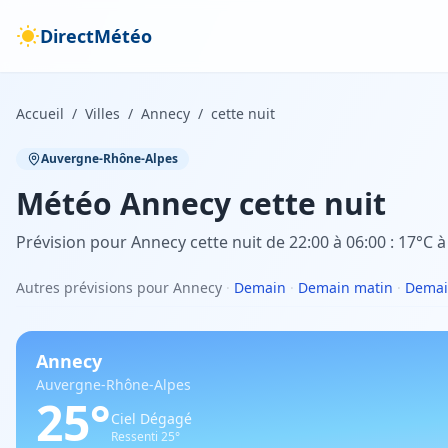
DirectMétéo
Accueil
/
Villes
/
Annecy
/
cette nuit
Auvergne-Rhône-Alpes
Météo
Annecy
cette nuit
Prévision pour Annecy cette nuit de 22:00 à 06:00 : 17°C à
Autres prévisions pour Annecy
·
Demain
·
Demain matin
·
Demai
Annecy
Auvergne-Rhône-Alpes
25
°
Ciel Dégagé
Ressenti
25
°