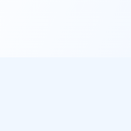
éo
À propos
les villes
Notre mission
de pluie
Sources de données
 météo gratuit
ichent notre météo