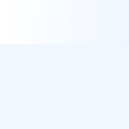
DirectMétéo
Météo simple, rapide et intelligente.
Données sécurisées et privées
Cap sur la plage ? Plage du Jour