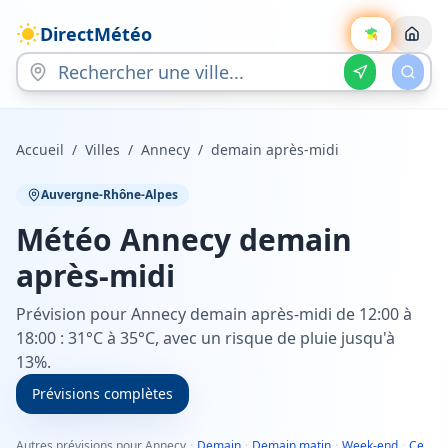
DirectMétéo
Accueil
/
Villes
/
Annecy
/
demain après-midi
Auvergne-Rhône-Alpes
Météo
Annecy
demain
après-midi
Prévision pour Annecy demain après-midi de 12:00 à
18:00 : 31°C à 35°C, avec un risque de pluie jusqu'à
13%.
Prévisions complètes
Autres prévisions pour Annecy
·
Demain
·
Demain matin
·
Week-end
·
Ce