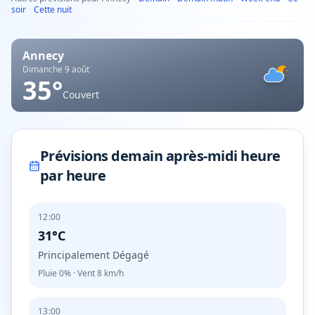
soir
·
Cette nuit
Annecy
Dimanche 9 août
35
°
Couvert
Prévisions demain après-midi heure
par heure
12:00
31°C
Principalement Dégagé
Pluie
0%
· Vent
8
km/h
13:00