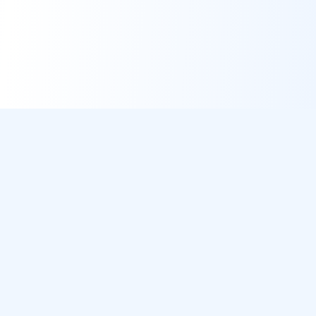
DirectMétéo
Météo simple, rapide et intelligente.
Données sécurisées et privées
Cap sur la plage ? Plage du Jour