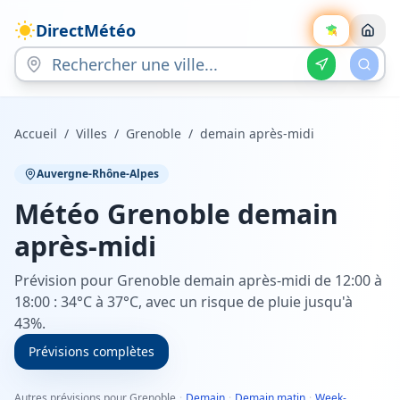
DirectMétéo
Accueil
/
Villes
/
Grenoble
/
demain après-midi
Auvergne-Rhône-Alpes
Météo
Grenoble
demain
après-midi
Prévision pour Grenoble demain après-midi de 12:00 à
18:00 : 34°C à 37°C, avec un risque de pluie jusqu'à
43%.
Prévisions complètes
Autres prévisions pour Grenoble
·
Demain
·
Demain matin
·
Week-