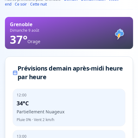
end
·
Ce soir
·
Cette nuit
Grenoble
Dimanche 9 août
37
°
Orage
Prévisions demain après-midi heure
par heure
12:00
34°C
Partiellement Nuageux
Pluie
0%
· Vent
2
km/h
13:00