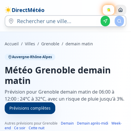
DirectMétéo
Accueil
/
Villes
/
Grenoble
/
demain matin
Auvergne-Rhône-Alpes
Météo
Grenoble
demain
matin
Prévision pour Grenoble demain matin de 06:00 à
12:00 : 24°C à 32°C, avec un risque de pluie jusqu'à 3%.
Prévisions complètes
Autres prévisions pour Grenoble
·
Demain
·
Demain après-midi
·
Week-
end
·
Ce soir
·
Cette nuit