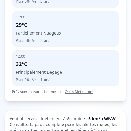
Pluie
0%
· Vent
3
km/h
11:00
29°C
Partiellement Nuageux
Pluie
0%
· Vent
2
km/h
12:00
32°C
Principalement Dégagé
Pluie
0%
· Vent
1
km/h
Prévisions horaires fournies par
Open-Meteo.com
.
Vent observé actuellement à
Grenoble
:
5
km/h
WNW
.
Consultez la page complète pour les alertes météo, les
prévisions heure par heure et les détails à 5 jours.