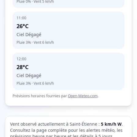
Pluie
0%
· Vent
5
km/h
11:00
26°C
Ciel Dégagé
Pluie
3%
· Vent
6
km/h
12:00
28°C
Ciel Dégagé
Pluie
3%
· Vent
6
km/h
Prévisions horaires fournies par
Open-Meteo.com
.
Vent observé actuellement à
Saint-Étienne
:
5
km/h
W
.
Consultez la page complète pour les alertes météo, les
prévisions heure par heure et les détails à 5 jours.