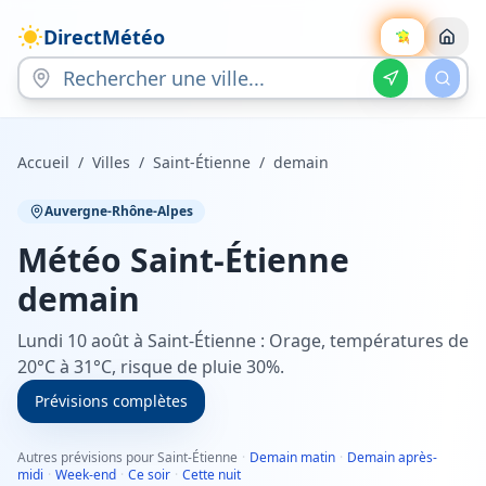
DirectMétéo
Accueil
/
Villes
/
Saint-Étienne
/
demain
Auvergne-Rhône-Alpes
Météo
Saint-Étienne
demain
Lundi 10 août à Saint-Étienne : Orage, températures de
20°C à 31°C, risque de pluie 30%.
Prévisions complètes
Autres prévisions pour Saint-Étienne
·
Demain matin
·
Demain après-
midi
·
Week-end
·
Ce soir
·
Cette nuit