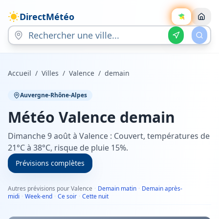
DirectMétéo
Accueil
/
Villes
/
Valence
/
demain
Auvergne-Rhône-Alpes
Météo
Valence
demain
Dimanche 9 août à Valence : Couvert, températures de
21°C à 38°C, risque de pluie 15%.
Prévisions complètes
Autres prévisions pour Valence
·
Demain matin
·
Demain après-
midi
·
Week-end
·
Ce soir
·
Cette nuit