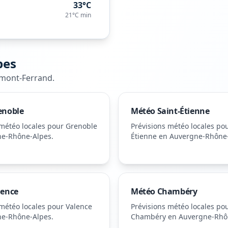
33°C
21°C
min
pes
rmont-Ferrand
.
enoble
Météo
Saint-Étienne
 météo locales pour
Grenoble
Prévisions météo locales po
ne-Rhône-Alpes
.
Étienne
en Auvergne-Rhône
lence
Météo
Chambéry
 météo locales pour
Valence
Prévisions météo locales po
ne-Rhône-Alpes
.
Chambéry
en Auvergne-Rhô