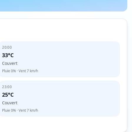
20:00
33°C
Couvert
Pluie
0%
· Vent
7
km/h
23:00
25°C
Couvert
Pluie
0%
· Vent
7
km/h