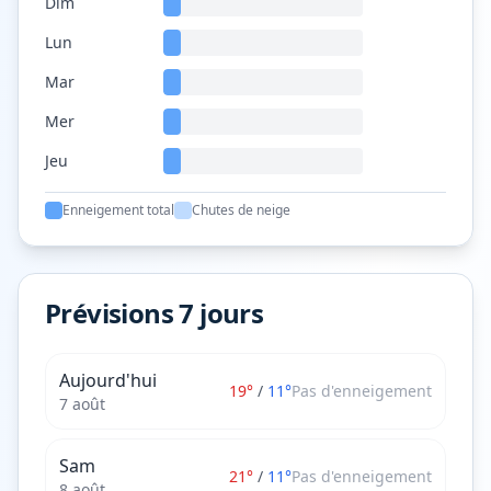
Dim
Lun
Mar
Mer
Jeu
Enneigement total
Chutes de neige
Prévisions 7 jours
Aujourd'hui
19
°
/
11
°
Pas d'enneigement
7 août
Sam
21
°
/
11
°
Pas d'enneigement
8 août