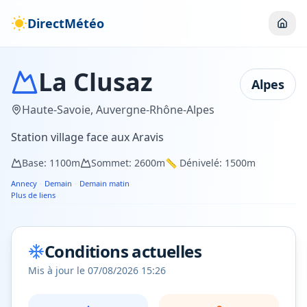
DirectMétéo
La Clusaz
Alpes
Haute-Savoie
,
Auvergne-Rhône-Alpes
Station village face aux Aravis
Base:
1100
m
Sommet:
2600
m
📏 Dénivelé:
1500
m
Annecy
·
Demain
·
Demain matin
Plus de liens
Conditions actuelles
Mis à jour le
07/08/2026 15:26