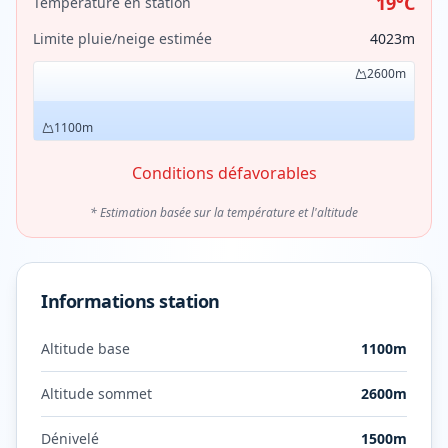
19
°C
Température en station
Limite pluie/neige estimée
4023
m
2600
m
1100
m
Conditions défavorables
* Estimation basée sur la température et l'altitude
Informations station
Altitude base
1100
m
Altitude sommet
2600
m
Dénivelé
1500
m