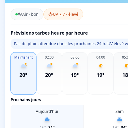
Air ·
bon
UV
7.7
·
élevé
Prévisions tarbes heure par heure
Pas de pluie attendue dans les prochaines 24 h. UV élevé ve
Maintenant
02:00
03:00
04:00
05:
20
°
20
°
19
°
19
°
18
Prochains jours
Aujourd'hui
Sam
16
°
31
°
19
°
34
°