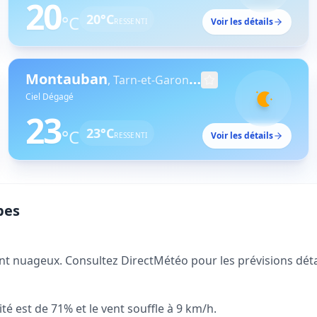
20
20
°C
°C
Voir les détails
RESSENTI
Montauban
,
Tarn-et-Garonne
Ciel Dégagé
23
23
°C
°C
Voir les détails
RESSENTI
bes
t nuageux. Consultez DirectMétéo pour les prévisions détaill
té est de 71% et le vent souffle à 9 km/h.