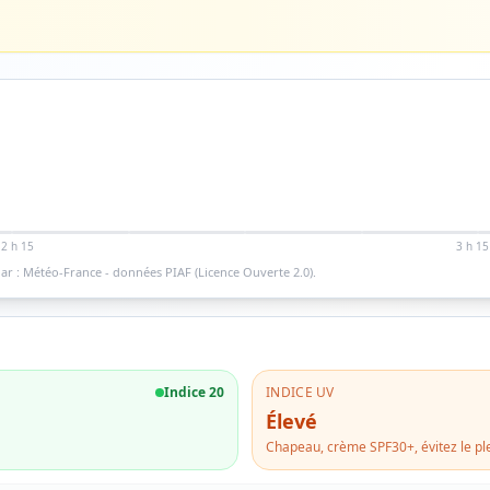
2 h 15
3 h 15
ar : Météo-France - données PIAF (Licence Ouverte 2.0).
Indice
20
INDICE UV
Élevé
Chapeau, crème SPF30+, évitez le ple