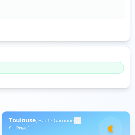
Toulouse
,
Haute-Garonne
Ciel Dégagé