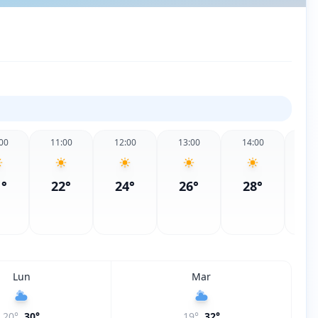
00
11:00
12:00
13:00
14:00
15
1
°
22
°
24
°
26
°
28
°
2
Lun
Mar
20
°
30
°
19
°
32
°