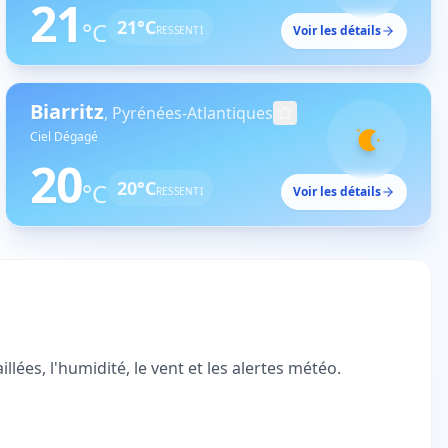
21
21
°C
°C
Voir les détails
RESSENTI
Biarritz
,
Pyrénées-Atlantiques
Ciel Dégagé
20
20
°C
°C
Voir les détails
RESSENTI
ées, l'humidité, le vent et les alertes météo.