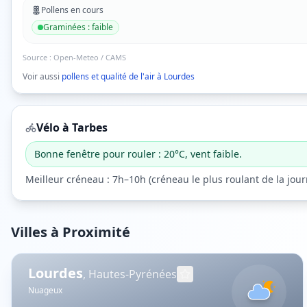
Pollens en cours
Graminées
:
faible
Source :
Open-Meteo / CAMS
Voir aussi
pollens et qualité de l'air à
Lourdes
Vélo à
Tarbes
Bonne fenêtre pour rouler : 20°C, vent faible.
Meilleur créneau :
7h–10h
(
créneau le plus roulant de la jou
Villes à Proximité
Lourdes
,
Hautes-Pyrénées
Nuageux