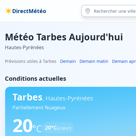
DirectMétéo
Météo
Tarbes
Aujourd'hui
Hautes-Pyrénées
Prévisions utiles à Tarbes
·
Demain
·
Demain matin
·
Demain apr
Conditions actuelles
Tarbes
,
Hautes-Pyrénées
Partiellement Nuageux
20
°C
20
°C
RESSENTI