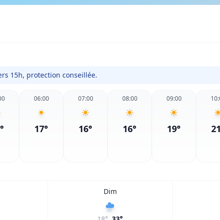
rs 15h, protection conseillée.
00
06:00
07:00
08:00
09:00
10:
°
17
°
16
°
16
°
19
°
2
Dim
18
°
33
°