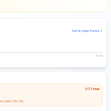
Voir le radar France
4 h 00
7.7
max
in soleil 12h-16h.