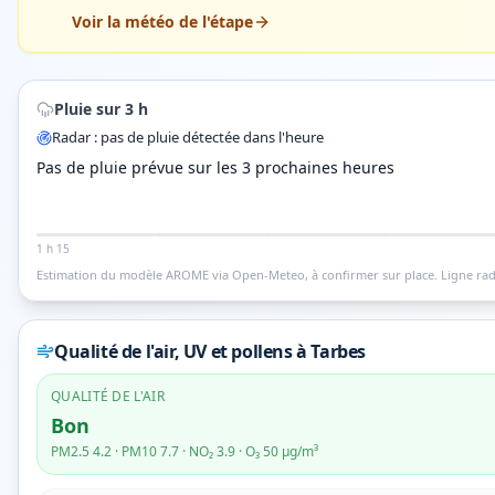
Voir la météo de l'étape
Pluie sur 3 h
Radar : pas de pluie détectée dans l'heure
Pas de pluie prévue sur les 3 prochaines heures
1 h 15
Estimation du modèle AROME via Open-Meteo, à confirmer sur place.
Ligne rad
Qualité de l'air, UV et pollens
à Tarbes
QUALITÉ DE L'AIR
Bon
PM2.5
4.2
· PM10
7.7
· NO₂
3.9
· O₃
50
µg/m³