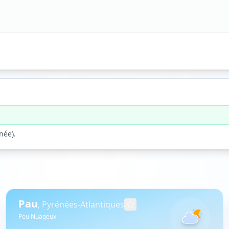
rnée
).
Pau
,
Pyrénées-Atlantiques
Peu Nuageux