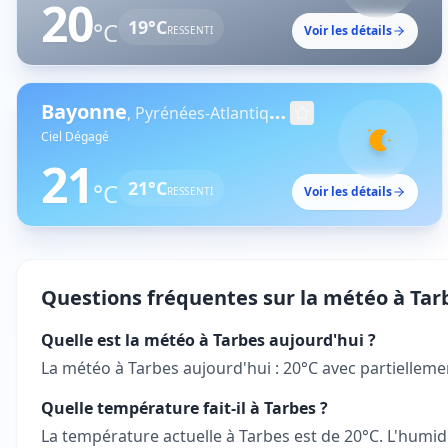
20
19
°C
°C
Voir les détails
RESSENTI
Bayonne
,
Pyrénées-Atlantiques
Ciel Dégagé
21
21
°C
°C
Voir les détails
RESSENTI
Questions fréquentes sur la météo à
Tar
Quelle est la météo à Tarbes aujourd'hui ?
La météo à Tarbes aujourd'hui : 20°C avec partiellemen
Quelle température fait-il à Tarbes ?
La température actuelle à Tarbes est de 20°C. L'humidi