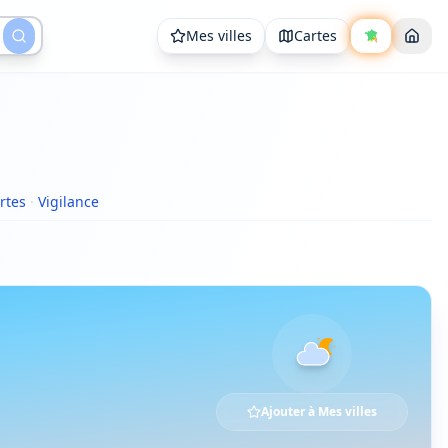
Mes villes
Cartes
rtes
·
Vigilance
Ajouter à Mes villes