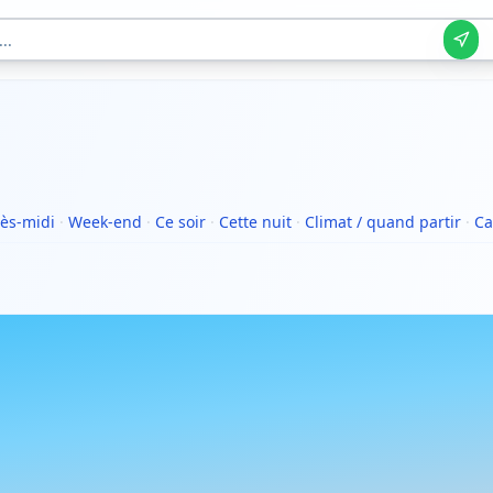
ès-midi
·
Week-end
·
Ce soir
·
Cette nuit
·
Climat / quand partir
·
Ca