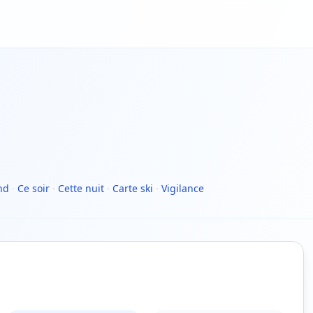
nd
·
Ce soir
·
Cette nuit
·
Carte ski
·
Vigilance