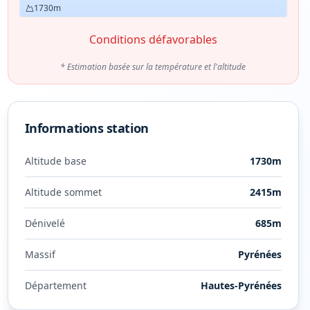
1730
m
Conditions défavorables
* Estimation basée sur la température et l'altitude
Informations station
Altitude base
1730
m
Altitude sommet
2415
m
Dénivelé
685
m
Massif
Pyrénées
Département
Hautes-Pyrénées