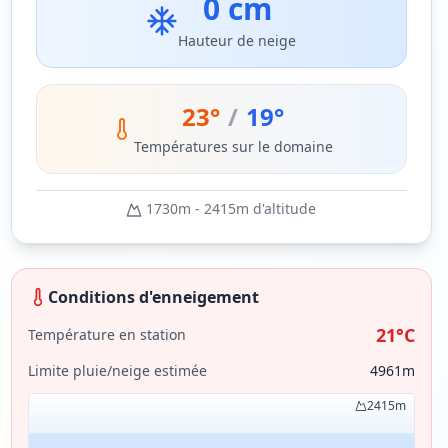
0 cm
Hauteur de neige
23
°
/
19
°
Températures sur le domaine
1730
m -
2415
m d'altitude
Conditions d'enneigement
21
°C
Température en station
Limite pluie/neige estimée
4961
m
2415
m