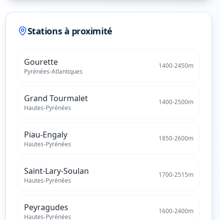
Stations à proximité
Gourette
1400
-
2450
m
Pyrénées-Atlantiques
Grand Tourmalet
1400
-
2500
m
Hautes-Pyrénées
Piau-Engaly
1850
-
2600
m
Hautes-Pyrénées
Saint-Lary-Soulan
1700
-
2515
m
Hautes-Pyrénées
Peyragudes
1600
-
2400
m
Hautes-Pyrénées