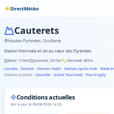
DirectMétéo
Cauterets
Hautes-Pyrénées
,
Occitanie
Station thermale et ski au cœur des Pyrénées
Base:
1730
m
Sommet:
2415
m
📏 Dénivelé:
685
m
Lourdes
·
Demain
·
Demain matin
·
Demain après-midi
·
Week-e
Stations proches
·
Gourette
·
Grand Tourmalet
·
Piau-Engaly
Conditions actuelles
Mis à jour le
09/08/2026 14:33