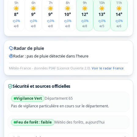
5
h
6
h
7
h
8
h
9
h
10
h
11
h
12
☀️
☀️
☀️
☀️
☀️
☀️
☀️
☀
8°
9°
9°
10°
12°
13°
14°
1
0
%
0
%
0
%
0
%
0
%
0
%
0
%
8
8
8
8
8
5
6
Radar de pluie
Radar : pas de pluie détectée dans l'heure
© OpenStreetMap contributors © CARTO
Pau
Tarbes
Pic du Midi de Bigorre
Météo-France - données PIAF (Licence Ouverte 2.0).
Voir le radar France
Radar pluie ·
Pic du Midi de Bigorre
dans 5 min (19 h 30) · prévision
Sécurité et sources officielles
Vigilance
Vert
Département
65
Pas de vigilance particulière en cours sur le département.
Feu de forêt :
faible
Météo des forêts, aujourd'hui