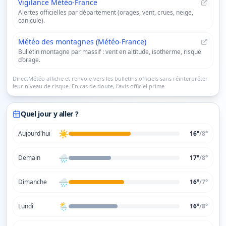
Vigilance Météo-France
Alertes officielles par département (orages, vent, crues, neige,
canicule).
Météo des montagnes (Météo-France)
Bulletin montagne par massif : vent en altitude, isotherme, risque
d’orage.
DirectMétéo affiche et renvoie vers les bulletins officiels sans réinterpréter
leur niveau de risque. En cas de doute, l’avis officiel prime.
Quel jour y aller ?
☀️
Aujourd'hui
16°
/
8
°
🌧️
Demain
17°
/
8
°
🌧️
Dimanche
16°
/
7
°
🌦️
Lundi
16°
/
8
°