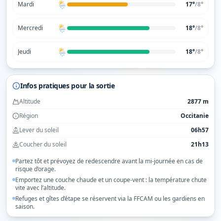
🌦️
Mardi
17°
/
8
°
🌦️
Mercredi
18°
/
8
°
🌦️
Jeudi
18°
/
8
°
Infos pratiques pour la sortie
Altitude
2877 m
Région
Occitanie
Lever du soleil
06h57
Coucher du soleil
21h13
Partez tôt et prévoyez de redescendre avant la mi-journée en cas de
risque d’orage.
Emportez une couche chaude et un coupe-vent : la température chute
vite avec l’altitude.
Refuges et gîtes d’étape se réservent via la FFCAM ou les gardiens en
saison.