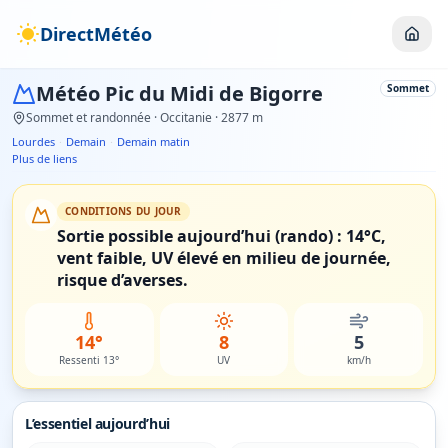
DirectMétéo
Météo
Pic du Midi de Bigorre
Sommet
Sommet et randonnée
· Occitanie
· 2877 m
Lourdes
·
Demain
·
Demain matin
Plus de liens
CONDITIONS DU JOUR
Sortie possible aujourd’hui (rando) : 14°C,
vent faible, UV élevé en milieu de journée,
risque d’averses.
14°
8
5
Ressenti 13°
UV
km/h
L’essentiel aujourd’hui