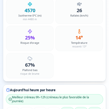
4570
26
Isotherme 0°C (m)
Rafales (km/h)
min 4480 m
25%
14°
Risque d’orage
Température
ressenti 13°
67%
Plafond bas
risque de brume
Aujourd’hui heure par heure
Meilleur créneau
9h–12h
(
créneau le plus favorable de la
journée
)