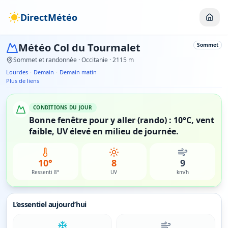
DirectMétéo
Météo
Col du Tourmalet
Sommet
Sommet et randonnée
· Occitanie
· 2115 m
Lourdes
·
Demain
·
Demain matin
Plus de liens
CONDITIONS DU JOUR
Bonne fenêtre pour y aller (rando) : 10°C, vent
faible, UV élevé en milieu de journée.
10°
8
9
Ressenti 8°
UV
km/h
L’essentiel aujourd’hui