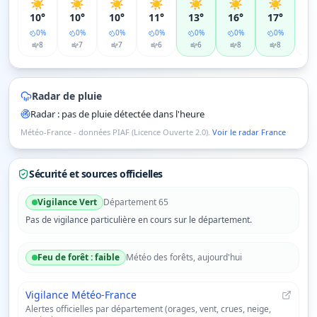
☀️
☀️
☀️
☀️
☀️
☀️
☀️
☀
10°
10°
10°
11°
13°
16°
17°
1
0
%
0
%
0
%
0
%
0
%
0
%
0
%
8
7
7
6
6
8
8
Radar de pluie
Radar : pas de pluie détectée dans l'heure
Météo-France - données PIAF (Licence Ouverte 2.0).
Voir le radar France
Sécurité et sources officielles
Vigilance
Vert
Département
65
Pas de vigilance particulière en cours sur le département.
Feu de forêt :
faible
Météo des forêts, aujourd'hui
Vigilance Météo-France
Alertes officielles par département (orages, vent, crues, neige,