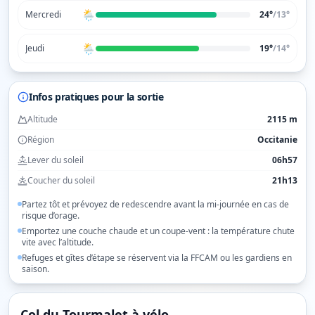
🌦️
Mercredi
24°
/
13
°
🌦️
Jeudi
19°
/
14
°
Infos pratiques pour la sortie
Altitude
2115 m
Région
Occitanie
Lever du soleil
06h57
Coucher du soleil
21h13
Partez tôt et prévoyez de redescendre avant la mi-journée en cas de
risque d’orage.
Emportez une couche chaude et un coupe-vent : la température chute
vite avec l’altitude.
Refuges et gîtes d’étape se réservent via la FFCAM ou les gardiens en
saison.
Col du Tourmalet
à vélo