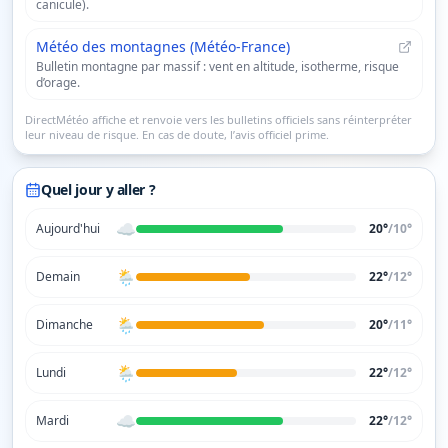
canicule).
Météo des montagnes (Météo-France)
Bulletin montagne par massif : vent en altitude, isotherme, risque
d’orage.
DirectMétéo affiche et renvoie vers les bulletins officiels sans réinterpréter
leur niveau de risque. En cas de doute, l’avis officiel prime.
Quel jour y aller ?
☁️
Aujourd'hui
20°
/
10
°
🌦️
Demain
22°
/
12
°
🌦️
Dimanche
20°
/
11
°
🌦️
Lundi
22°
/
12
°
☁️
Mardi
22°
/
12
°