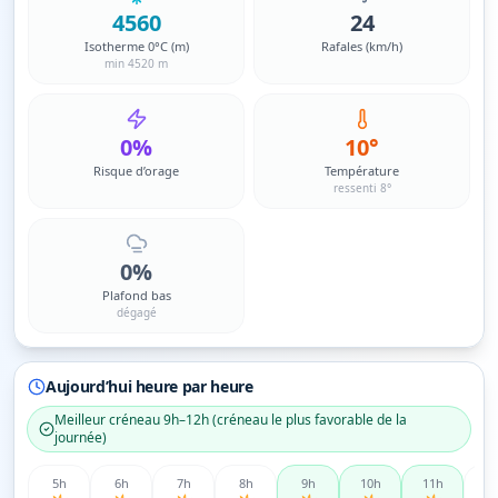
4560
24
Isotherme 0°C (m)
Rafales (km/h)
min 4520 m
0%
10°
Risque d’orage
Température
ressenti 8°
0%
Plafond bas
dégagé
Aujourd’hui heure par heure
Meilleur créneau
9h–12h
(
créneau le plus favorable de la
journée
)
5
h
6
h
7
h
8
h
9
h
10
h
11
h
12