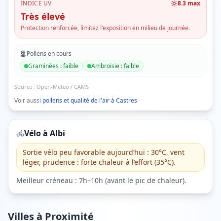
INDICE UV
8.3
max
Très élevé
Protection renforcée, limitez l'exposition en milieu de journée.
Pollens en cours
Graminées
:
faible
Ambroisie
:
faible
Source :
Open-Meteo / CAMS
Voir aussi
pollens et qualité de l'air à
Castres
Vélo à
Albi
Sortie vélo peu favorable aujourd’hui : 30°C, vent
léger, prudence : forte chaleur à l’effort (35°C).
Meilleur créneau :
7h–10h
(
avant le pic de chaleur
).
Villes à Proximité