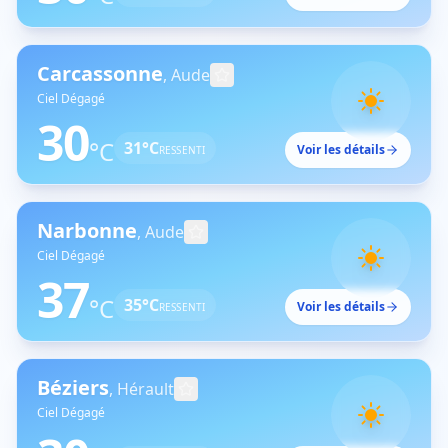
Carcassonne
,
Aude
Ciel Dégagé
30
°C
31
°C
Voir les détails
RESSENTI
Narbonne
,
Aude
Ciel Dégagé
37
°C
35
°C
Voir les détails
RESSENTI
Béziers
,
Hérault
Ciel Dégagé