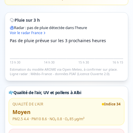
Pluie sur 3 h
Radar : pas de pluie détectée dans l'heure
Voir le radar France
Pas de pluie prévue sur les 3 prochaines heures
13 h 30
14 h 30
15 h 30
16 h 15
Estimation du modèle AROME via Open-Meteo, à confirmer sur place.
Ligne radar : Météo-France - données PIAF (Licence Ouverte 2.0).
Qualité de l'air, UV et pollens
à Albi
QUALITÉ DE L'AIR
Indice
34
Moyen
PM2.5
4.4
· PM10
8.6
· NO₂
0.8
· O₃
85
µg/m³