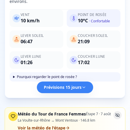
environs.
VENT
POINT DE ROSÉE
10
km/h
10
°C
·
Confortable
LEVER SOLEIL
COUCHER SOLEIL
06:47
21:09
LEVER LUNE
COUCHER LUNE
01:26
17:02
Pourquoi regarder le point de rosée ?
Prévisions 15 jours
Météo du Tour de France Femmes
Étape
7
·
7 août
La Voulte-sur-Rhône → Mont Ventoux
·
146.8
km
Voir la météo de l'étape