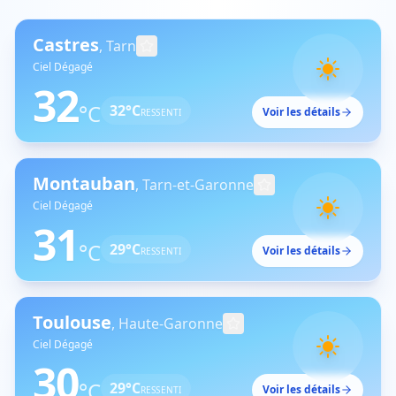
Castres
,
Tarn
Ciel Dégagé
32
°C
32
°C
Voir les détails
RESSENTI
Montauban
,
Tarn-et-Garonne
Ciel Dégagé
31
°C
29
°C
Voir les détails
RESSENTI
Toulouse
,
Haute-Garonne
Ciel Dégagé
30
°C
29
°C
Voir les détails
RESSENTI