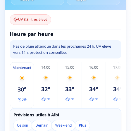
UV
8.3
·
très élevé
Heure par heure
Pas de pluie attendue dans les prochaines 24 h. UV élevé
vers 14h, protection conseillée.
14:00
15:00
16:00
17:00
Maintenant
32
°
33
°
34
°
34
°
30
°
0
%
0
%
0
%
0
%
0
%
Prévisions utiles à Albi
Ce soir
Demain
Week-end
Plus