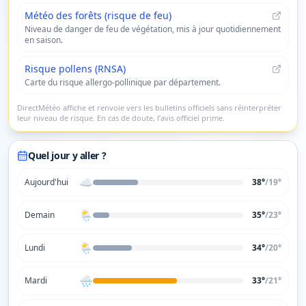
Météo des forêts (risque de feu)
Niveau de danger de feu de végétation, mis à jour quotidiennement
en saison.
Risque pollens (RNSA)
Carte du risque allergo-pollinique par département.
DirectMétéo affiche et renvoie vers les bulletins officiels sans réinterpréter
leur niveau de risque. En cas de doute, l’avis officiel prime.
Quel jour y aller ?
☁️
Aujourd'hui
38°
/
19
°
🌦️
Demain
35°
/
23
°
🌦️
Lundi
34°
/
20
°
🌧️
Mardi
33°
/
21
°