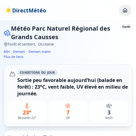
DirectMétéo
Météo
Parc Naturel Régional des
Forêt
Grands Causses
Forêt et sentiers
· Occitanie
Albi
·
Demain
·
Demain matin
Plus de liens
CONDITIONS DU JOUR
Sortie peu favorable aujourd’hui (balade en
forêt) : 23°C, vent faible, UV élevé en milieu de
journée.
23°
7
3
Ressenti 22°
UV
km/h