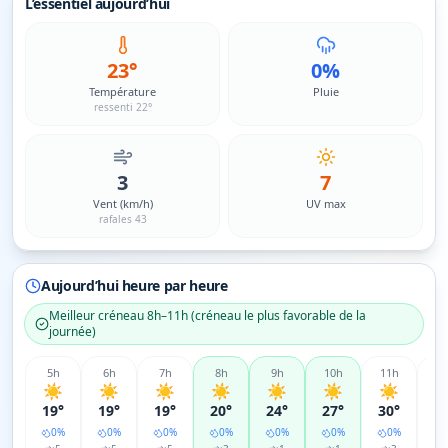
L’essentiel aujourd’hui
23°
0%
Température
Pluie
ressenti 22°
3
7
Vent (km/h)
UV max
rafales 43
Aujourd’hui heure par heure
Meilleur créneau
8h–11h
(
créneau le plus favorable de la
journée
)
5
h
6
h
7
h
8
h
9
h
10
h
11
h
12
☀️
☀️
☀️
☀️
☀️
☀️
☀️
☀
19°
19°
19°
20°
24°
27°
30°
3
0
%
0
%
0
%
0
%
0
%
0
%
0
%