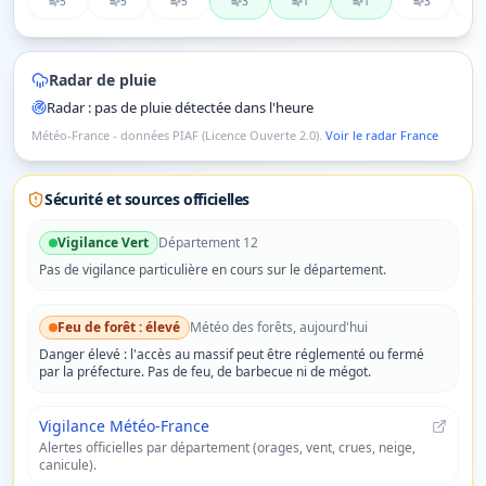
5
5
5
3
1
1
3
Radar de pluie
Radar : pas de pluie détectée dans l'heure
Météo-France - données PIAF (Licence Ouverte 2.0).
Voir le radar France
Sécurité et sources officielles
Vigilance
Vert
Département
12
Pas de vigilance particulière en cours sur le département.
Feu de forêt :
élevé
Météo des forêts, aujourd'hui
Danger
élevé
: l'accès au massif peut être réglementé ou fermé
par la préfecture. Pas de feu, de barbecue ni de mégot.
Vigilance Météo-France
Alertes officielles par département (orages, vent, crues, neige,
canicule).