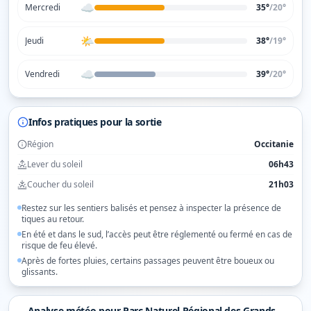
☁️
Mercredi
35°
/
20
°
🌤️
Jeudi
38°
/
19
°
☁️
Vendredi
39°
/
20
°
Infos pratiques pour la sortie
Région
Occitanie
Lever du soleil
06h43
Coucher du soleil
21h03
Restez sur les sentiers balisés et pensez à inspecter la présence de
tiques au retour.
En été et dans le sud, l’accès peut être réglementé ou fermé en cas de
risque de feu élevé.
Après de fortes pluies, certains passages peuvent être boueux ou
glissants.
Analyse météo pour
Parc Naturel Régional des Grands