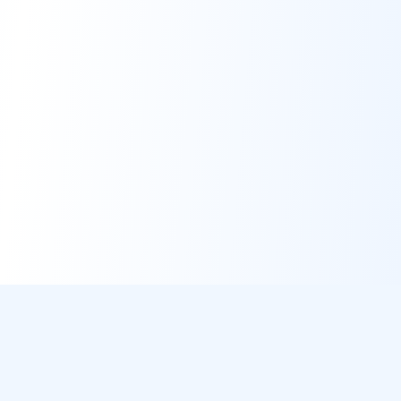
DirectMétéo