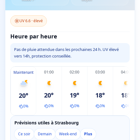
UV
6.6
·
élevé
Heure par heure
Pas de pluie attendue dans les prochaines 24 h. UV élevé
vers 14h, protection conseillée.
01:00
02:00
03:00
04:00
Maintenant
20
°
19
°
18
°
18
°
20
°
0
%
0
%
0
%
0
%
0
%
Prévisions utiles à Strasbourg
Ce soir
Demain
Week-end
Plus