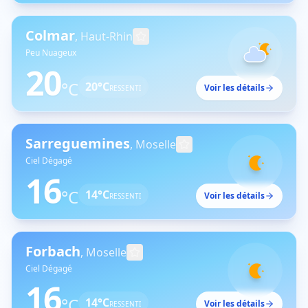
Colmar
,
Haut-Rhin
Peu Nuageux
20
°C
20
°C
Voir les détails
RESSENTI
Sarreguemines
,
Moselle
Ciel Dégagé
16
°C
14
°C
Voir les détails
RESSENTI
Forbach
,
Moselle
Ciel Dégagé
16
°C
14
°C
Voir les détails
RESSENTI