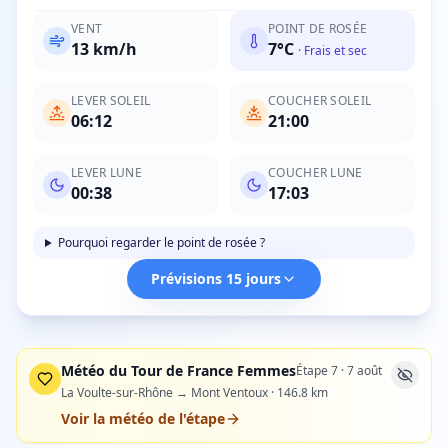
VENT
POINT DE ROSÉE
13
km/h
7
°C
·
Frais et sec
LEVER SOLEIL
COUCHER SOLEIL
06:12
21:00
LEVER LUNE
COUCHER LUNE
00:38
17:03
Pourquoi regarder le point de rosée ?
Prévisions 15 jours
Météo du Tour de France Femmes
Étape
7
·
7 août
La Voulte-sur-Rhône → Mont Ventoux
·
146.8
km
Voir la météo de l'étape