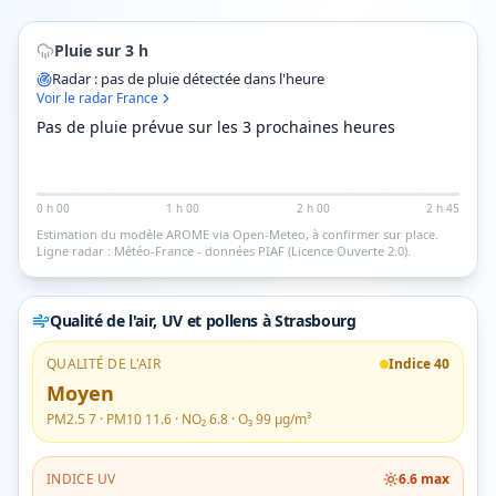
Pluie sur 3 h
Radar : pas de pluie détectée dans l'heure
Voir le radar France
Pas de pluie prévue sur les 3 prochaines heures
0 h 00
1 h 00
2 h 00
2 h 45
Estimation du modèle AROME via Open-Meteo, à confirmer sur place.
Ligne radar : Météo-France - données PIAF (Licence Ouverte 2.0).
Qualité de l'air, UV et pollens
à Strasbourg
QUALITÉ DE L'AIR
Indice
40
Moyen
PM2.5
7
· PM10
11.6
· NO₂
6.8
· O₃
99
µg/m³
INDICE UV
6.6
max