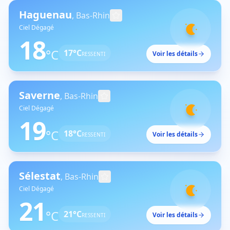
Haguenau
,
Bas-Rhin
Ciel Dégagé
18
°C
17
°C
Voir les détails
RESSENTI
Saverne
,
Bas-Rhin
Ciel Dégagé
19
°C
18
°C
Voir les détails
RESSENTI
Sélestat
,
Bas-Rhin
Ciel Dégagé
21
°C
21
°C
Voir les détails
RESSENTI