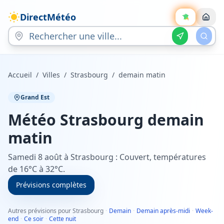
DirectMétéo
Accueil
/
Villes
/
Strasbourg
/
demain matin
Grand Est
Météo
Strasbourg
demain
matin
Samedi 8 août à Strasbourg : Couvert, températures
de 16°C à 32°C.
Prévisions complètes
Autres prévisions pour Strasbourg
·
Demain
·
Demain après-midi
·
Week-
end
·
Ce soir
·
Cette nuit