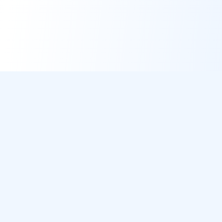
DirectMétéo
Météo simple, rapide et intelligente.
Données sécurisées et privées
Cap sur la plage ? Plage du Jour
Météo