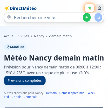
DirectMétéo
Accueil
/
Villes
/
Nancy
/
demain matin
Grand Est
Météo
Nancy
demain matin
Prévision pour Nancy demain matin de 06:00 à 12:00 :
15°C à 23°C, avec un risque de pluie jusqu'à 0%.
Prévisions complètes
Autres prévisions pour Nancy
·
Demain
·
Demain après-midi
·
Week-
end
·
Ce soir
·
Cette nuit