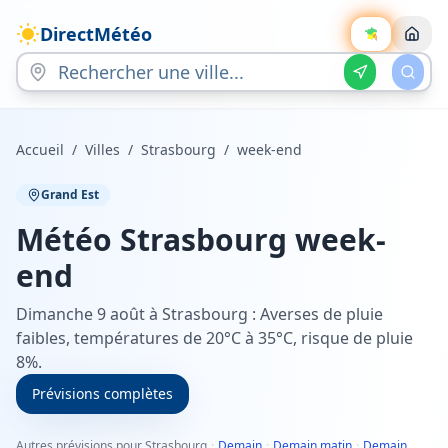
DirectMétéo
Accueil
/
Villes
/
Strasbourg
/
week-end
Grand Est
Météo
Strasbourg
week-
end
Dimanche 9 août à Strasbourg : Averses de pluie
faibles, températures de 20°C à 35°C, risque de pluie
8%.
Prévisions complètes
Autres prévisions pour Strasbourg
·
Demain
·
Demain matin
·
Demain