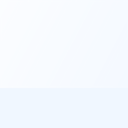
éo
À propos