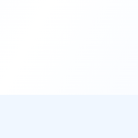
DirectMétéo
Mét