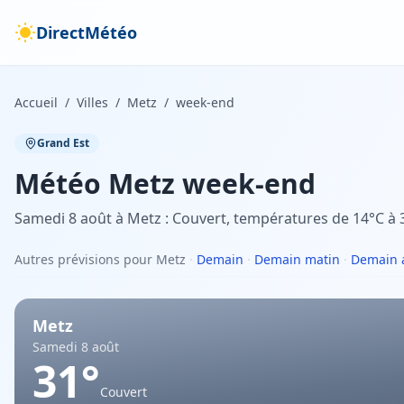
DirectMétéo
Accueil
/
Villes
/
Metz
/
week-end
Grand Est
Météo
Metz
week-end
Samedi 8 août à Metz : Couvert, températures de 14°C à 
Autres prévisions pour Metz
·
Demain
·
Demain matin
·
Demain 
Metz
Samedi 8 août
31
°
Couvert