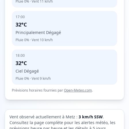
Pluie
0%
· Vent
11
km/h
17:00
32°C
Principalement Dégagé
Pluie
0%
· Vent
10
km/h
18:00
32°C
Ciel Dégagé
Pluie
0%
· Vent
9
km/h
Prévisions horaires fournies par
Open-Meteo.com
.
Vent observé actuellement à
Metz
:
3
km/h
SSW
.
Consultez la page complète pour les alertes météo, les
prévisions heure par heure et les détails à 5 jours.