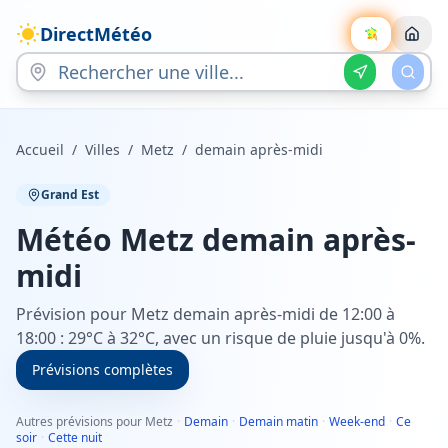
DirectMétéo
Accueil
/
Villes
/
Metz
/
demain après-midi
Grand Est
Météo
Metz
demain après-
midi
Prévision pour Metz demain après-midi de 12:00 à
18:00 : 29°C à 32°C, avec un risque de pluie jusqu'à 0%.
Prévisions complètes
Autres prévisions pour Metz
·
Demain
·
Demain matin
·
Week-end
·
Ce
soir
·
Cette nuit