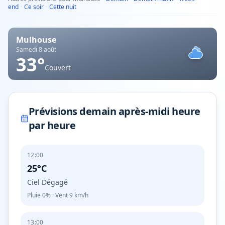
end
·
Ce soir
·
Cette nuit
Mulhouse
Samedi 8 août
33
°
Couvert
Prévisions demain après-midi heure
par heure
12:00
25°C
Ciel Dégagé
Pluie
0%
· Vent
9
km/h
13:00