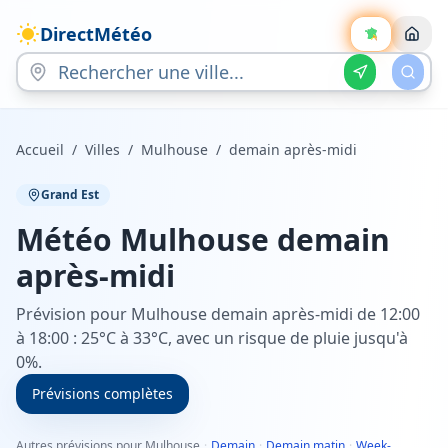
DirectMétéo
Accueil
/
Villes
/
Mulhouse
/
demain après-midi
Grand Est
Météo
Mulhouse
demain
après-midi
Prévision pour Mulhouse demain après-midi de 12:00
à 18:00 : 25°C à 33°C, avec un risque de pluie jusqu'à
0%.
Prévisions complètes
Autres prévisions pour Mulhouse
·
Demain
·
Demain matin
·
Week-