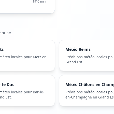
19°C
min
house
.
tz
Météo
Reims
 météo locales pour
Metz
en
Prévisions météo locales po
Grand Est
.
r-le-Duc
Météo
Châlons-en-Cham
 météo locales pour
Bar-le-
Prévisions météo locales po
nd Est
.
en-Champagne
en Grand Es