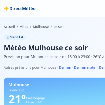
DirectMétéo
Accueil
/
Villes
/
Mulhouse
/
ce soir
Grand Est
Météo
Mulhouse
ce soir
Prévision pour Mulhouse ce soir de 18:00 à 23:00 : 26°C à
Autres prévisions pour Mulhouse
·
Demain
·
Demain matin
·
Dem
Mulhouse
Grand Est
21
°
Ciel Dégagé
Ressenti
20
°