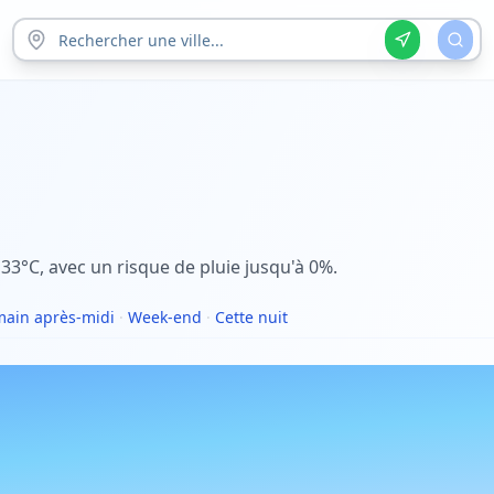
 33°C, avec un risque de pluie jusqu'à 0%.
ain après-midi
·
Week-end
·
Cette nuit