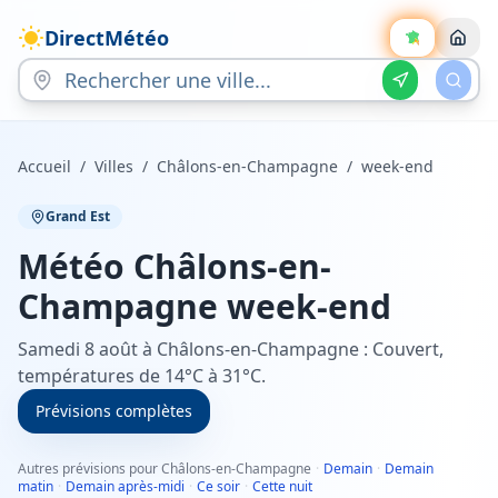
DirectMétéo
Accueil
/
Villes
/
Châlons-en-Champagne
/
week-end
Grand Est
Météo
Châlons-en-
Champagne
week-end
Samedi 8 août à Châlons-en-Champagne : Couvert,
températures de 14°C à 31°C.
Prévisions complètes
Autres prévisions pour Châlons-en-Champagne
·
Demain
·
Demain
matin
·
Demain après-midi
·
Ce soir
·
Cette nuit