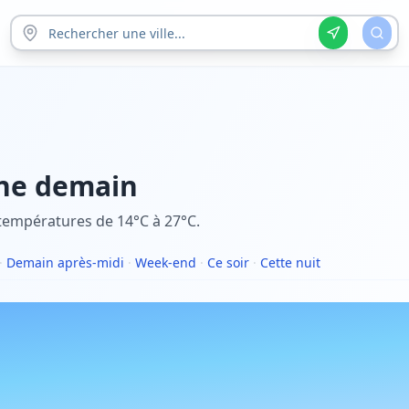
ne
demain
températures de 14°C à 27°C.
·
Demain après-midi
·
Week-end
·
Ce soir
·
Cette nuit