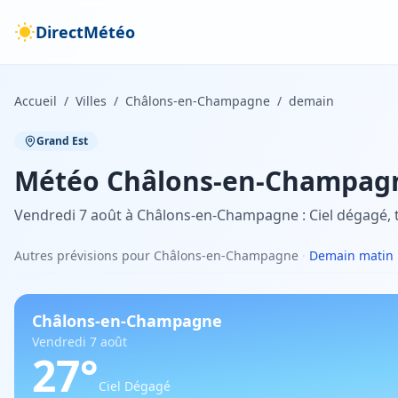
DirectMétéo
Accueil
/
Villes
/
Châlons-en-Champagne
/
demain
Grand Est
Météo
Châlons-en-Champag
Vendredi 7 août à Châlons-en-Champagne : Ciel dégagé, 
Autres prévisions pour Châlons-en-Champagne
·
Demain matin
Châlons-en-Champagne
Vendredi 7 août
27
°
Ciel Dégagé