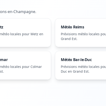
lons-en-Champagne
.
tz
Météo
Reims
 météo locales pour
Metz
en
Prévisions météo locales po
Grand Est
.
lmar
Météo
Bar-le-Duc
 météo locales pour
Colmar
Prévisions météo locales po
st
.
Duc
en Grand Est
.