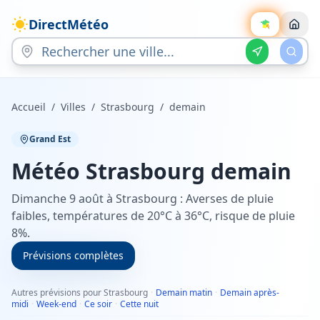
DirectMétéo
Accueil
/
Villes
/
Strasbourg
/
demain
Grand Est
Météo
Strasbourg
demain
Dimanche 9 août à Strasbourg : Averses de pluie
faibles, températures de 20°C à 36°C, risque de pluie
8%.
Prévisions complètes
Autres prévisions pour Strasbourg
·
Demain matin
·
Demain après-
midi
·
Week-end
·
Ce soir
·
Cette nuit