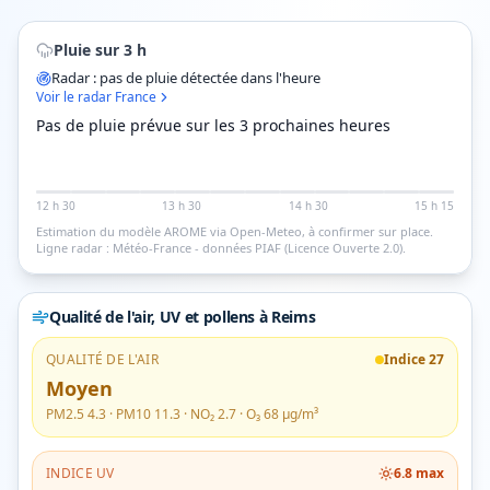
Pluie sur 3 h
Radar : pas de pluie détectée dans l'heure
Voir le radar France
Pas de pluie prévue sur les 3 prochaines heures
12 h 30
13 h 30
14 h 30
15 h 15
Estimation du modèle AROME via Open-Meteo, à confirmer sur place.
Ligne radar : Météo-France - données PIAF (Licence Ouverte 2.0).
Qualité de l'air, UV et pollens
à Reims
QUALITÉ DE L'AIR
Indice
27
Moyen
PM2.5
4.3
· PM10
11.3
· NO₂
2.7
· O₃
68
µg/m³
INDICE UV
6.8
max