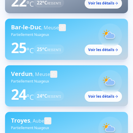
22
°C
22
°C
Voir les détails
RESSENTI
Bar-le-Duc
,
Meuse
Partiellement Nuageux
25
°C
25
°C
Voir les détails
RESSENTI
Verdun
,
Meuse
Partiellement Nuageux
24
°C
24
°C
Voir les détails
RESSENTI
Troyes
,
Aube
Partiellement Nuageux