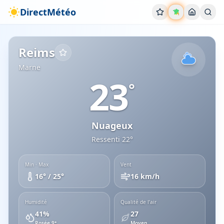
DirectMétéo
Météo
Reims
Aujourd'hui
Conditions actuelles
Marne
Reims
Marne
23
°
Nuageux
Ressenti
22
°
Min · Max
Vent
16
° /
25
°
16
km/h
Humidité
Qualité de l’air
41
%
27
Rosée
9
°
Moyen