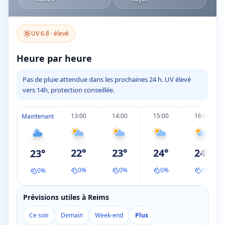
UV
6.8
·
élevé
Heure par heure
Pas de pluie attendue dans les prochaines 24 h. UV élevé
vers 14h, protection conseillée.
13:00
14:00
15:00
16:00
Maintenant
22
°
23
°
24
°
24
°
23
°
0
%
0
%
0
%
0
%
0
%
Prévisions utiles à Reims
Ce soir
Demain
Week-end
Plus