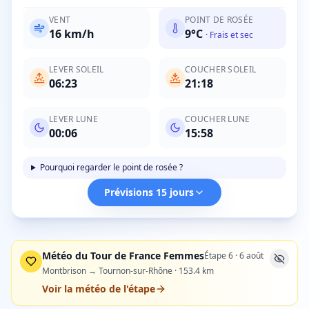
VENT
POINT DE ROSÉE
16
km/h
9
°C
·
Frais et sec
LEVER SOLEIL
COUCHER SOLEIL
06:23
21:18
LEVER LUNE
COUCHER LUNE
00:06
15:58
Pourquoi regarder le point de rosée ?
Prévisions 15 jours
Météo du Tour de France Femmes
Étape
6
·
6 août
Montbrison → Tournon-sur-Rhône
·
153.4
km
Voir la météo de l'étape