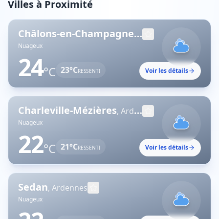
Villes à Proximité
Châlons-en-Champagne
,
Marne
Nuageux
24
°C
23
°C
Voir les détails
RESSENTI
Charleville-Mézières
,
Ardennes
Nuageux
22
°C
21
°C
Voir les détails
RESSENTI
Sedan
,
Ardennes
Nuageux